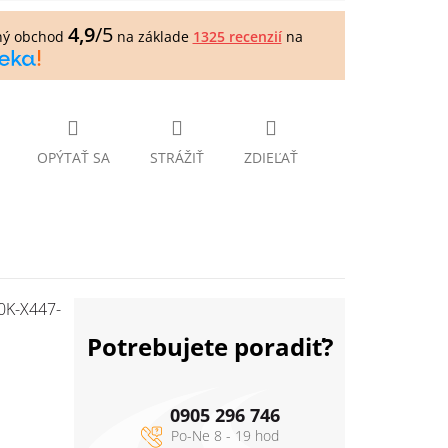
4,9
/5
ný obchod
na základe
1325 recenzií
na
OPÝTAŤ SA
STRÁŽIŤ
ZDIEĽAŤ
0K-X447-
Potrebujete poradiť?
0905 296 746