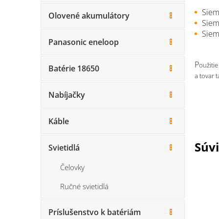
Siem
Olovené akumulátory
Siem
Siem
Panasonic eneloop
P
oužitie
Batérie 18650
a tovar 
Nabíjačky
Káble
Súvi
Svietidlá
Čelovky
Ručné svietidlá
Príslušenstvo k batériám