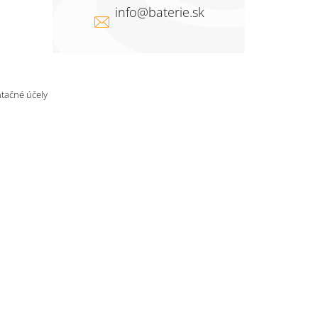
info
@
baterie.sk
ntačné účely