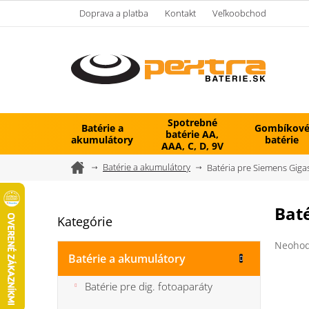
Prejsť
Doprava a platba
Kontakt
Veľkoobchod
na
obsah
Spotrebné
Batérie a
Gombíkov
batérie AA,
akumulátory
batérie
AAA, C, D, 9V
Domov
Batérie a akumulátory
Batéria pre Siemens Gig
B
Bat
Kategórie
Preskočiť
o
kategórie
č
Prieme
Neohod
n
hodnot
Batérie a akumulátory
ý
produk
je
p
Batérie pre dig. fotoaparáty
0,0
a
z