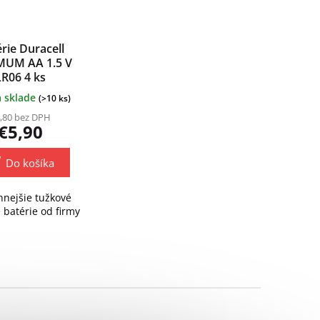
rie Duracell
MUM AA 1.5 V
LR06 4 ks
 sklade
(>10 ks)
,80 bez DPH
€5,90
Do košíka
nnejšie tužkové
é batérie od firmy