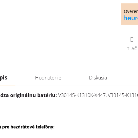
cena:
Overe
TLAČ
pis
Hodnotenie
Diskusia
dza originálnu batériu:
V30145-K1310K-X447, V30145-K131
 pre bezdrátové telefóny: