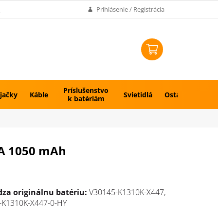
k
Prihlásenie / Registrácia
NÁKUPNÝ
KOŠÍK
Príslušenstvo
jačky
Káble
Svietidlá
Ostatné
k batériám
0A 1050 mAh
za originálnu batériu:
V30145-K1310K-X447,
-K1310K-X447-0-HY