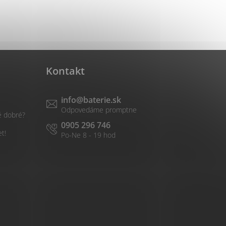
Kontakt
info
@
baterie.sk
é dobré?
0905 296 746
et!