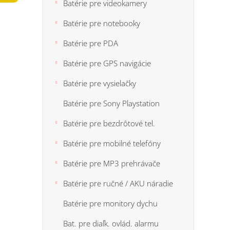
n
Batérie pre videokamery
5
e
hviezdi
Batérie pre notebooky
l
Batérie pre PDA
Batérie pre GPS navigácie
Batérie pre vysielačky
Batérie pre Sony Playstation
Batérie pre bezdrôtové tel.
Batérie pre mobilné telefóny
Batérie pre MP3 prehrávače
Batérie pre ručné / AKU náradie
Batérie pre monitory dychu
Bat. pre diaľk. ovlád. alarmu