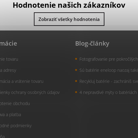
Hodnotenie našich zákazníkov
Zobraziť všetky hodnotenia
rmácie
Blog-články
nie tovaru
Fotografovanie pre pokročilých
a adresy
Sú batérie eneloop naozaj tak
mácia a vrátenie tovaru
Recykluj batérie - zachrániš sv
enky ochrany osobných údajov
4 nepravdivé mýty o batériách
otenie obchodu
va a platba
odné podmienky
ňa