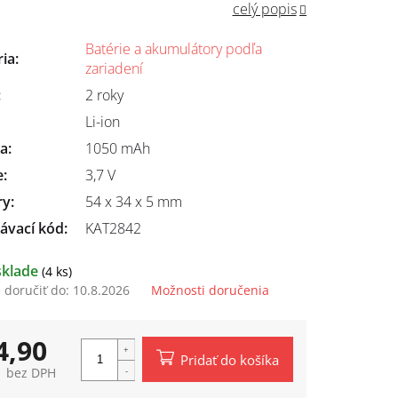
celý popis
Batérie a akumulátory podľa
ria
:
zariadení
:
2 roky
Li-ion
ta
:
1050 mAh
e
:
3,7 V
ry
:
54 x 34 x 5 mm
ávací kód:
KAT2842
sklade
(4 ks)
doručiť do:
10.8.2026
Možnosti doručenia
4,90
Pridať do košíka
1 bez DPH
tková