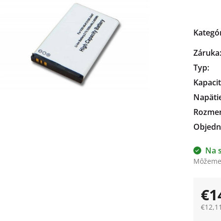
čiek.
Kategó
Záruka
Typ
:
Kapaci
Napäti
Rozme
Objedn
Na 
Môžeme 
€1
€12,1
Jedno