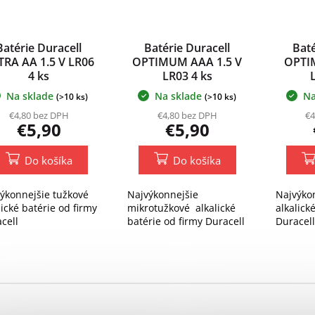
Batérie Duracell
Batérie Duracell
Baté
TRA AA 1.5 V LR06
OPTIMUM AAA 1.5 V
OPTI
4 ks
LR03 4 ks
Na sklade
Na sklade
Na
(>10 ks)
(>10 ks)
€4,80 bez DPH
€4,80 bez DPH
€4
€5,90
€5,90
Do košíka
Do košíka
ýkonnejšie tužkové
Najvýkonnejšie
Najvýko
lické batérie od firmy
mikrotužkové alkalické
alkalick
cell
batérie od firmy Duracell
Duracell