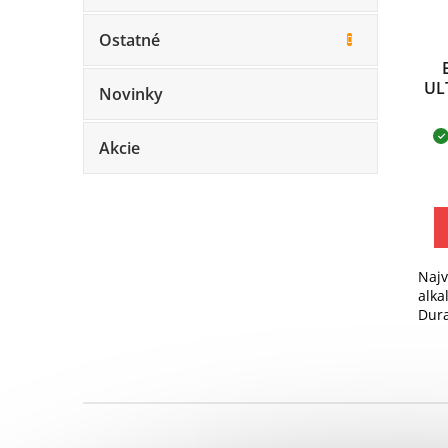
Ostatné
UL
Novinky
Akcie
Najv
alka
Dura