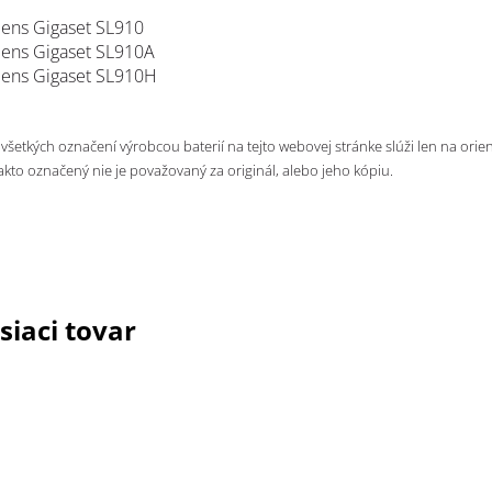
ens Gigaset SL910
ens Gigaset SL910A
ens Gigaset SL910H
 všetkých označení výrobcou baterií na tejto webovej stránke slúži len na orie
takto označený nie je považovaný za originál, alebo jeho kópiu.
siaci tovar