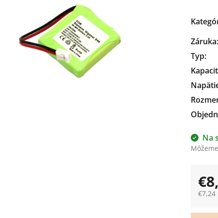
čiek.
Kategó
Záruka
Typ
:
Kapaci
Napäti
Rozme
Objedn
Na 
Môžeme 
€8
€7,24
Jedno
cena: