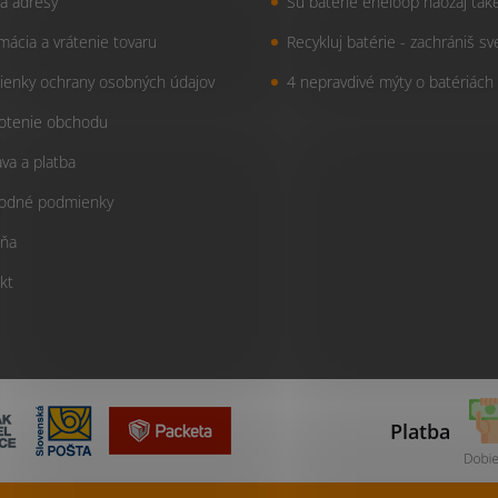
a adresy
Sú batérie eneloop naozaj tak
mácia a vrátenie tovaru
Recykluj batérie - zachrániš sv
enky ochrany osobných údajov
4 nepravdivé mýty o batériách
otenie obchodu
va a platba
odné podmienky
ňa
kt
Platba