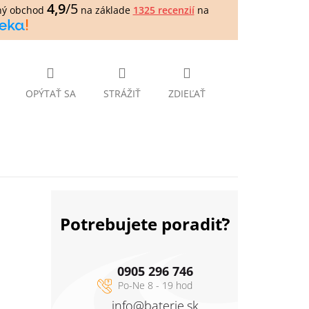
4,9
/5
ný obchod
na základe
1325 recenzií
na
OPÝTAŤ SA
STRÁŽIŤ
ZDIEĽAŤ
Potrebujete poradiť?
0905 296 746
info
@
baterie.sk