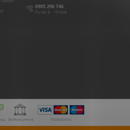
é dobré?
0905 296 746
et!