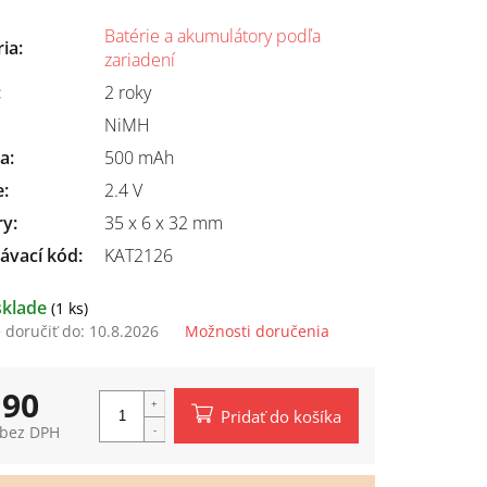
Batérie a akumulátory podľa
ria
:
zariadení
:
2 roky
NiMH
ta
:
500 mAh
e
:
2.4 V
ry
:
35 x 6 x 32 mm
ávací kód:
KAT2126
sklade
(1 ks)
doručiť do:
10.8.2026
Možnosti doručenia
,90
Pridať do košíka
 bez DPH
tková