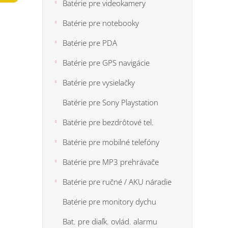
n
Batérie pre videokamery
5
e
hviezdi
Batérie pre notebooky
l
Batérie pre PDA
Batérie pre GPS navigácie
Batérie pre vysielačky
Batérie pre Sony Playstation
Batérie pre bezdrôtové tel.
Batérie pre mobilné telefóny
Batérie pre MP3 prehrávače
Batérie pre ručné / AKU náradie
Batérie pre monitory dychu
Bat. pre diaľk. ovlád. alarmu