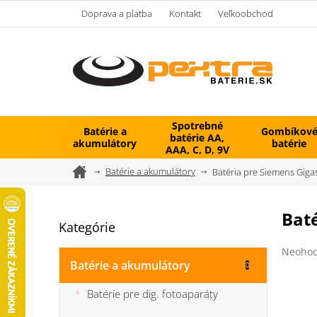
Prejsť
Doprava a platba
Kontakt
Veľkoobchod
na
obsah
Spotrebné
Batérie a
Gombíkov
batérie AA,
akumulátory
batérie
AAA, C, D, 9V
Domov
Batérie a akumulátory
Batéria pre Siemens Giga
B
Baté
Kategórie
Preskočiť
o
kategórie
č
Prieme
Neohod
n
hodnot
Batérie a akumulátory
ý
produk
je
p
Batérie pre dig. fotoaparáty
0,0
a
z