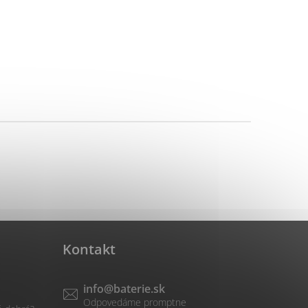
Kontakt
info
@
baterie.sk