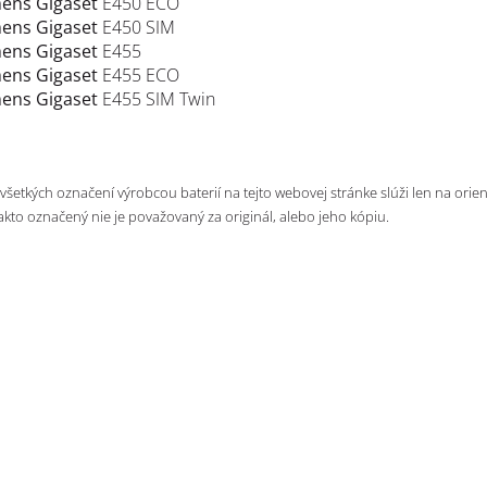
ens Gigaset
E450 ECO
ens Gigaset
E450 SIM
ens Gigaset
E455
ens Gigaset
E455 ECO
ens Gigaset
E455 SIM Twin
 všetkých označení výrobcou baterií na tejto webovej stránke slúži len na orie
takto označený nie je považovaný za originál, alebo jeho kópiu.