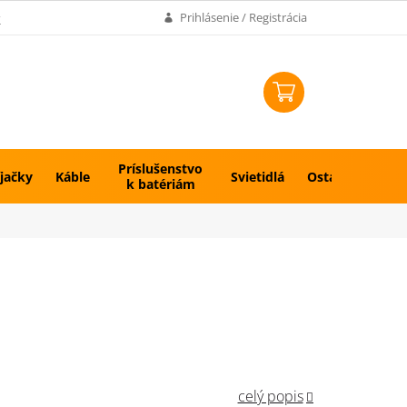
k
Prihlásenie / Registrácia
NÁKUPNÝ
KOŠÍK
Príslušenstvo
jačky
Káble
Svietidlá
Ostatné
k batériám
celý popis