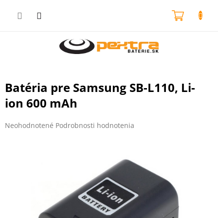
Prejsť
na
NÁKU
obsah
KOŠÍK
Batéria pre Samsung SB-L110, Li-
ion 600 mAh
Priemerné
Neohodnotené
Podrobnosti hodnotenia
hodnotenie
produktu
je
0,0
z
5
hviezdičiek.