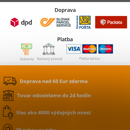
Doprava
Platba
Doprava nad 60 Eur zdarma
Tovar odosielame do 24 hodín
Viac ako 4000 výdajných miest
20 rokov na trhu