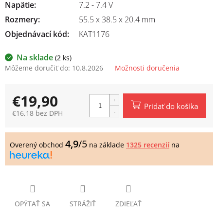
Napätie
:
7.2 - 7.4 V
Rozmery
:
55.5 x 38.5 x 20.4 mm
Objednávací kód:
KAT1176
Na sklade
(2 ks)
Môžeme doručiť do:
10.8.2026
Možnosti doručenia
€19,90
Pridať do košíka
€16,18 bez DPH
Jednotková
cena:
4,9
/5
Overený obchod
na základe
1325 recenzií
na
OPÝTAŤ SA
STRÁŽIŤ
ZDIEĽAŤ