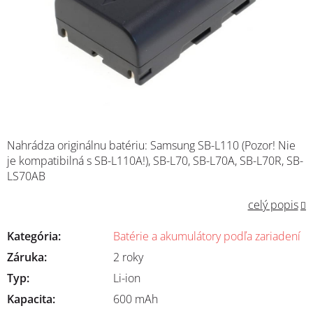
Nahrádza originálnu batériu: Samsung SB-L110 (Pozor! Nie
je kompatibilná s SB-L110A!), SB-L70, SB-L70A, SB-L70R, SB-
LS70AB
celý popis
Kategória
:
Batérie a akumulátory podľa zariadení
Záruka
:
2 roky
Typ
:
Li-ion
Kapacita
:
600 mAh