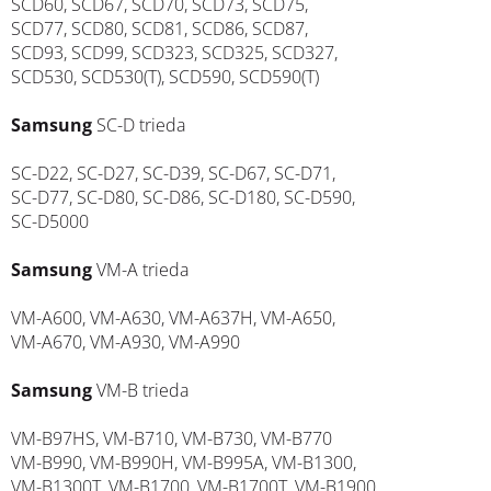
SCD60, SCD67, SCD70, SCD73, SCD75,
SCD77, SCD80, SCD81, SCD86, SCD87,
SCD93, SCD99, SCD323, SCD325, SCD327,
SCD530, SCD530(T), SCD590, SCD590(T)
Samsung
SC-D trieda
SC-D22, SC-D27, SC-D39, SC-D67, SC-D71,
SC-D77, SC-D80, SC-D86, SC-D180, SC-D590,
SC-D5000
Samsung
VM-A trieda
VM-A600, VM-A630, VM-A637H, VM-A650,
VM-A670, VM-A930, VM-A990
Samsung
VM-B trieda
VM-B97HS, VM-B710, VM-B730, VM-B770
VM-B990, VM-B990H, VM-B995A, VM-B1300,
VM-B1300T, VM-B1700, VM-B1700T, VM-B1900,