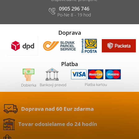
0905 296 746
Doprava
Platba
Doprava nad 60 Eur zdarma
Tovar odosielame do 24 hodín