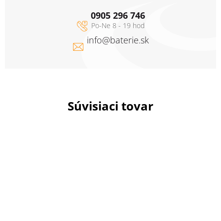
0905 296 746
info
@
baterie.sk
Súvisiaci tovar