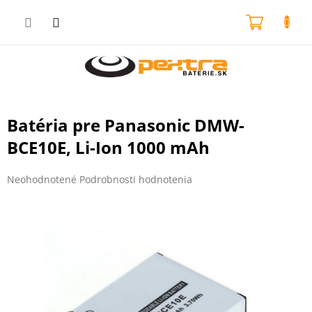
Prejsť
na
NÁKU
obsah
KOŠÍK
Batéria pre Panasonic DMW-
BCE10E, Li-Ion 1000 mAh
Priemerné
Neohodnotené
Podrobnosti hodnotenia
hodnotenie
produktu
je
0,0
z
5
hviezdičiek.