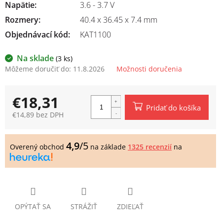
Napätie
:
3.6 - 3.7 V
Rozmery
:
40.4 x 36.45 x 7.4 mm
Objednávací kód:
KAT1100
Na sklade
(3 ks)
Môžeme doručiť do:
11.8.2026
Možnosti doručenia
€18,31
Pridať do košíka
€14,89 bez DPH
Jednotková
cena:
4,9
/5
Overený obchod
na základe
1325 recenzií
na
OPÝTAŤ SA
STRÁŽIŤ
ZDIEĽAŤ