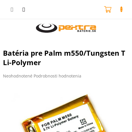
Prejsť
na
NÁKU
obsah
KOŠÍK
Batéria pre Palm m550/Tungsten T
Li-Polymer
Priemerné
Neohodnotené
Podrobnosti hodnotenia
hodnotenie
produktu
je
0,0
z
5
hviezdičiek.