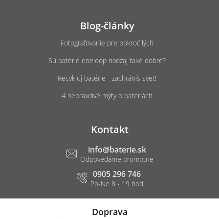
Blog-články
Fotografovanie pre pokročilých
Sú batérie eneloop naozaj také dobré?
Recykluj batérie - zachrániš svet!
4 nepravdivé mýty o batériách
Kontakt
info
@
baterie.sk
0905 296 746
Doprava