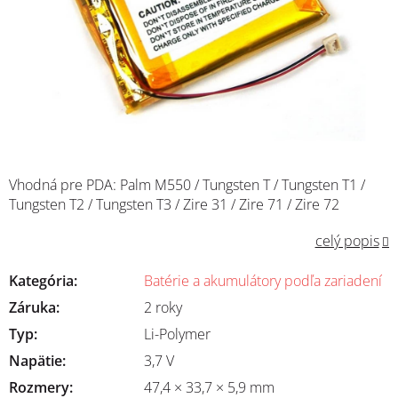
Vhodná pre PDA: Palm M550 / Tungsten T / Tungsten T1 /
Tungsten T2 / Tungsten T3 / Zire 31 / Zire 71 / Zire 72
celý popis
Kategória
:
Batérie a akumulátory podľa zariadení
Záruka
:
2 roky
Typ
:
Li-Polymer
Napätie
:
3,7 V
Rozmery
:
47,4 × 33,7 × 5,9 mm