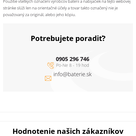
Použitie všetkých označení výrobcov baterií a nabíjačiek na tejto webovej
stránke slúži len na orientačné účely a tovar takto označený nie je
považovaný za originál, alebo jeho kópiu.
Potrebujete poradiť?
0905 296 746
info
@
baterie.sk
Hodnotenie našich zákazníkov