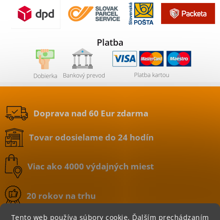
Platba
Doprava nad 60 Eur zdarma
Tovar odosielame do 24 hodín
Viac ako 4000 výdajných miest
20 rokov na trhu
Tento web používa súbory cookie. Ďalším prechádzaním