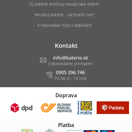
Sú batérie eneloop naozaj také dobré?
Recykluj batérie - zachrániš svet!
4 nepravdivé mýty o batériách
Kontakt
info
@
baterie.sk
0905 296 746
Doprava
Platba