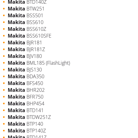
Makita
BTD140Z
Makita
BTW251
Makita
BSS501
Makita
BSS610
Makita
BSS610Z
Makita
BSS610SFE
Makita
BJR181
Makita
BJR181Z
Makita
BJV180
Makita
BML185 (FlashLight)
Makita
BJS130
Makita
BDA350
Makita
BFS450
Makita
BHR202
Makita
BFR750
Makita
BHP454
Makita
BTD141
Makita
BTDW251Z
Makita
BTP140
Makita
BTP140Z
Makita
BTD141Z