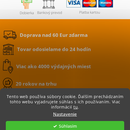
Doprava nad 60 Eur zdarma
Tovar odosielame do 24 hodín
Viac ako 4000 výdajných miest
20 rokov na trhu
Tento web používa súbory cookie. Ďalším prechádzaním
tohto webu vyjadrujete súhlas s ich používaním. Viac
informácií
tu
.
Copyright 2026
BATERIE.sk | internetový obchod
.
Nastavenie
Všetky práva vyhradené.
Súhlasím
Vytvoril Shoptet
|
Nakódoval eshopGuru