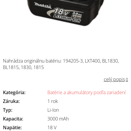
Nahrádza originálnu batériu: 194205-3, LXT400, BL1830,
BL1815, 1830, 1815
celý popis
Kategória
:
Batérie a akumulátory podľa zariadení
Záruka
:
1 rok
Typ
:
Li-Ion
Kapacita
:
3000 mAh
Napätie
:
18 V