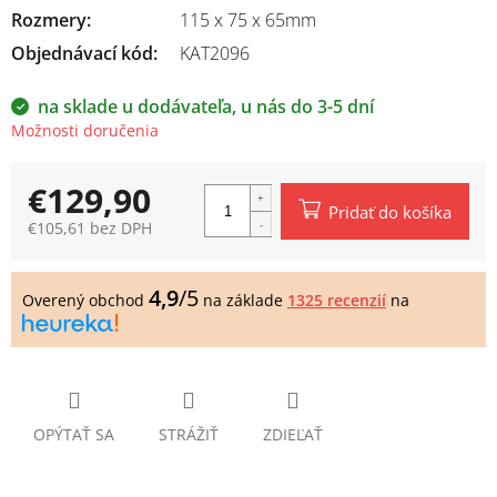
Rozmery
:
115 x 75 x 65mm
Objednávací kód:
KAT2096
na sklade u dodávateľa, u nás do 3-5 dní
Možnosti doručenia
€129,90
Pridať do košíka
€105,61 bez DPH
Jednotková
cena:
4,9
/5
Overený obchod
na základe
1325 recenzií
na
OPÝTAŤ SA
STRÁŽIŤ
ZDIEĽAŤ