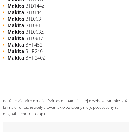
Makita
BTD144Z
Makita
BTD144
Makita
BTL063
Makita
BTL061
Makita
BTL063Z
Makita
BTL061Z
Makita
BHP452
Makita
BHR240
Makita
BHR240Z
Použitie všetkých označení výrobcou baterií na tejto webovej stránke slúži
len na orientačné účely a tovar takto označený nie je považovaný za
originál, alebo jeho kópiu.