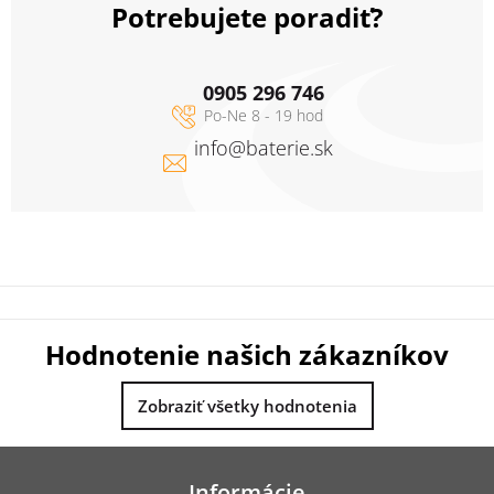
Potrebujete poradiť?
0905 296 746
info
@
baterie.sk
Hodnotenie našich zákazníkov
Zobraziť všetky hodnotenia
Z
á
Informácie