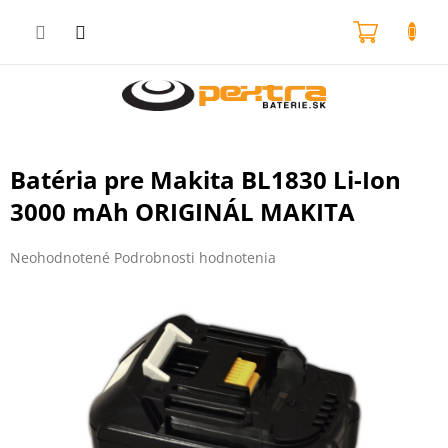
Prejsť
na
NÁKU
obsah
KOŠÍK
Batéria pre Makita BL1830 Li-Ion
3000 mAh ORIGINÁL MAKITA
Priemerné
Neohodnotené
Podrobnosti hodnotenia
hodnotenie
produktu
je
0,0
z
5
hviezdičiek.