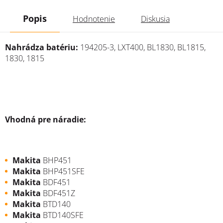
Popis
Hodnotenie
Diskusia
Nahrádza batériu:
194205-3, LXT400, BL1830, BL1815,
1830, 1815
Vhodná pre náradie:
Makita
BHP451
Makita
BHP451SFE
Makita
BDF451
Makita
BDF451Z
Makita
BTD140
Makita
BTD140SFE