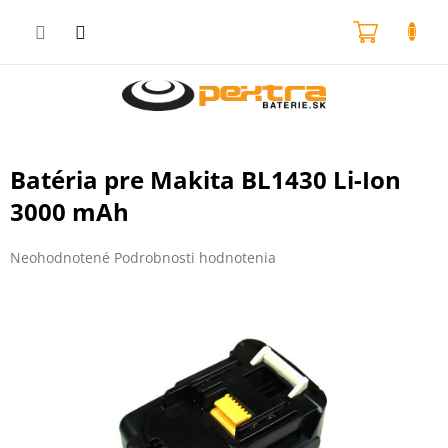
Prejsť
na
NÁKU
obsah
KOŠÍK
Batéria pre Makita BL1430 Li-Ion
3000 mAh
Priemerné
Neohodnotené
Podrobnosti hodnotenia
hodnotenie
produktu
je
0,0
z
5
hviezdičiek.