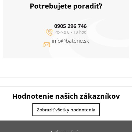
Potrebujete poradiť?
0905 296 746
info
@
baterie.sk
Hodnotenie našich zákazníkov
Zobraziť všetky hodnotenia
Z
á