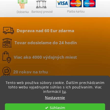
Doprava nad 60 Eur zdarma
Tovar odosielame do 24 hodín
Viac ako 4000 výdajných miest
20 rokov na trhu
Tento web používa súbory cookie. Ďalším prechádzaním
tohto webu vyjadrujete súhlas s ich používaním. Viac
informácií
tu
.
Copyright 2026
BATERIE.sk | internetový obchod
.
Nastavenie
Všetky práva vyhradené.
Súhlasím