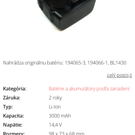
Nahrádza originálnu batériu: 194065-3, 194066-1, BL1430
celý popis
Kategória
:
Batérie a akumulátory podľa zariadení
Záruka
:
2 roky
Typ
:
Li-Ion
Kapacita
:
3000 mAh
Napätie
:
14,4 V
Rozmery
:
98 x 73 x 68 mm