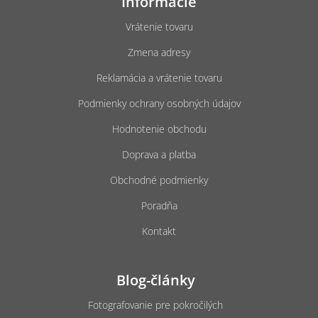
Informácie
p
ä
Vrátenie tovaru
t
Zmena adresy
i
e
Reklamácia a vrátenie tovaru
Podmienky ochrany osobných údajov
Hodnotenie obchodu
Doprava a platba
Obchodné podmienky
Poradňa
Kontakt
Blog-články
Fotografovanie pre pokročilých