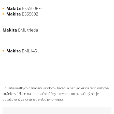
Makita
BSS500RFE
Makita
BSS500Z
Makita
BML trieda
Makita
BML145
Použitie všetkých označení výrobcov baterií a nabíjačiek na tejto webovej
stránke slúži len na orientačné účely a tovar takto označený nie je
považovaný za originál, alebo jeho kópiu.