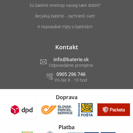
Sú batérie eneloop naozaj také dobré?
Recykluj batérie - zachrániš svet!
4 nepravdivé mýty o batériách
Kontakt
info
@
baterie.sk
0905 296 746
Doprava
Platba