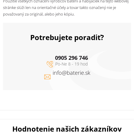
Použitie všetkých označení výrobcov baterií a nabíjačiek na tejto webovej
stránke slúži len na orientačné účely a tovar takto označený nie je
považovaný za originál, alebo jeho kópiu.
Potrebujete poradiť?
0905 296 746
info
@
baterie.sk
Hodnotenie našich zákazníkov