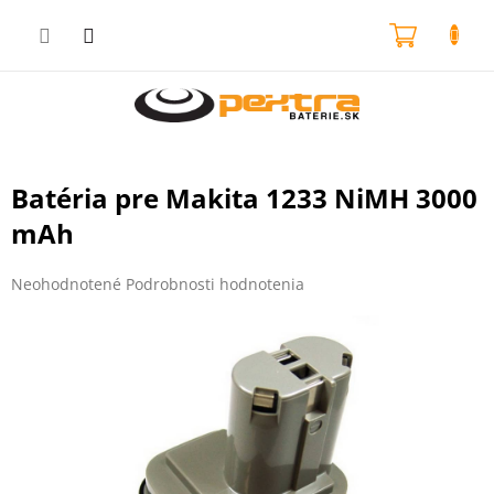
Prejsť
na
NÁKU
obsah
KOŠÍK
Batéria pre Makita 1233 NiMH 3000
mAh
Priemerné
Neohodnotené
Podrobnosti hodnotenia
hodnotenie
produktu
je
0,0
z
5
hviezdičiek.