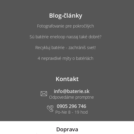
Blog-články
Fotografovanie pre pokročilých
Sú batérie eneloop naozaj také dobré?
Recykluj batérie - zachrániš svet!
4 nepravdivé mýty o batériách
Kontakt
info
@
baterie.sk
0905 296 746
Doprava