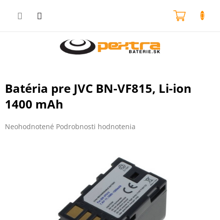
Prejsť
na
NÁKU
obsah
KOŠÍK
Batéria pre JVC BN-VF815, Li-ion
1400 mAh
Priemerné
Neohodnotené
Podrobnosti hodnotenia
hodnotenie
produktu
je
0,0
z
5
hviezdičiek.