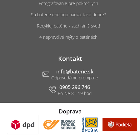
Fotografovanie pre pokročilých
Sú batérie eneloop naozaj také dobré?
Recykluj batérie - zachrániš svet!
4 nepravdivé mýty o batériách
Kontakt
info
@
baterie.sk
0905 296 746
Doprava