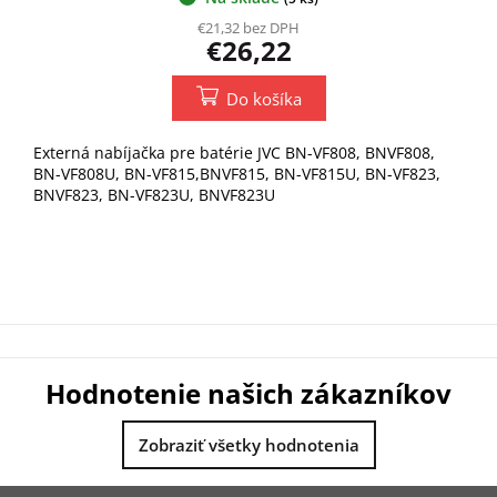
€21,32 bez DPH
€26,22
Do košíka
Externá nabíjačka pre batérie JVC BN-VF808, BNVF808,
BN-VF808U, BN-VF815,BNVF815, BN-VF815U, BN-VF823,
BNVF823, BN-VF823U, BNVF823U
Hodnotenie našich zákazníkov
Zobraziť všetky hodnotenia
Z