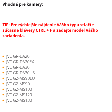
Vhodná pre kamery:
TIP: Pre rýchlejšie nájdenie Vášho typu stlačte
súčasne klávesy CTRL + F a zadajte model Vášho
zariadenia.
JVC GR-DA20
JVC GR-DA20EX
JVC GR-DA30
JVC GR-DA30US
JVC GZ-MS90EU
JVC GZ-MS90
JVC GZ-MS100
JVC GZ-MS120
JVC GZ-MS130