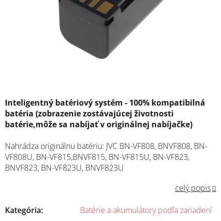
Inteligentný batériový systém - 100% kompatibilná
batéria (zobrazenie zostávajúcej životnosti
batérie,môže sa nabíjať v originálnej nabíjačke)
Nahrádza originálnu batériu: JVC BN-VF808, BNVF808, BN-
VF808U, BN-VF815,BNVF815, BN-VF815U, BN-VF823,
BNVF823, BN-VF823U, BNVF823U
celý popis
Kategória
:
Batérie a akumulátory podľa zariadení