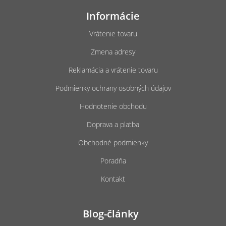
á
Informácie
p
ä
Vrátenie tovaru
t
Zmena adresy
i
e
Reklamácia a vrátenie tovaru
Podmienky ochrany osobných údajov
Hodnotenie obchodu
Doprava a platba
Obchodné podmienky
Poradňa
Kontakt
Blog-články