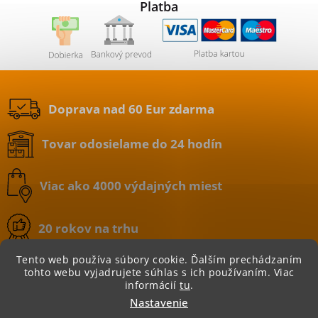
Platba
Doprava nad 60 Eur zdarma
Tovar odosielame do 24 hodín
Viac ako 4000 výdajných miest
20 rokov na trhu
Tento web používa súbory cookie. Ďalším prechádzaním
tohto webu vyjadrujete súhlas s ich používaním. Viac
informácií
tu
.
Copyright 2026
BATERIE.sk | internetový obchod
.
Nastavenie
Všetky práva vyhradené.