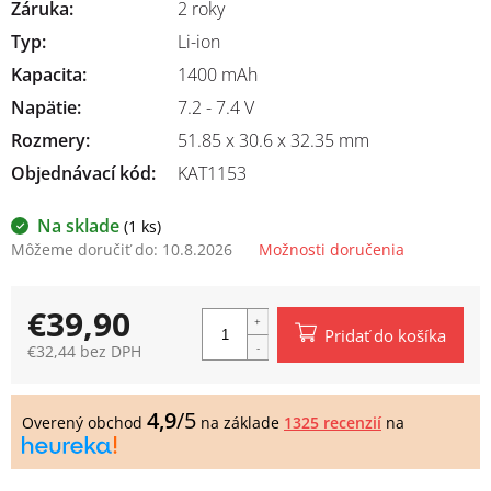
Záruka
:
2 roky
Typ
:
Li-ion
Kapacita
:
1400 mAh
Napätie
:
7.2 - 7.4 V
Rozmery
:
51.85 x 30.6 x 32.35 mm
Objednávací kód:
KAT1153
Na sklade
(1 ks)
Môžeme doručiť do:
10.8.2026
Možnosti doručenia
€39,90
Pridať do košíka
€32,44 bez DPH
Jednotková
cena:
4,9
/5
Overený obchod
na základe
1325 recenzií
na