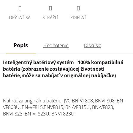
OPÝTAŤ SA
STRÁŽIŤ
ZDIEĽAŤ
Popis
Hodnotenie
Diskusia
Inteligentný batériový systém - 100% kompatibilná
batéria (zobrazenie zostávajúcej životnosti
batérie,môže sa nabíjať v originálnej nabíjačke)
Nahrádza originálnu batériu: JVC BN-VF808, BNVF808, BN-
VF808U, BN-VF815,BNVF815, BN-VF815U, BN-VF823,
BNVF823, BN-VF823U, BNVF823U