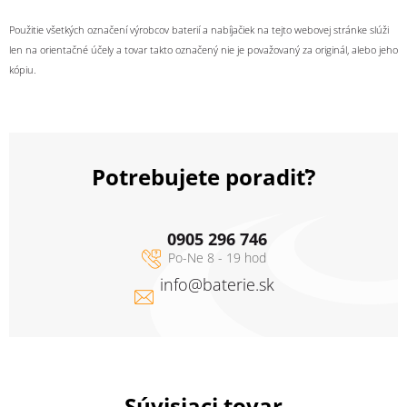
Použitie všetkých označení výrobcov baterií a nabíjačiek na tejto webovej stránke slúži
len na orientačné účely a tovar takto označený nie je považovaný za originál, alebo jeho
kópiu.
Potrebujete poradiť?
0905 296 746
info
@
baterie.sk
Súvisiaci tovar