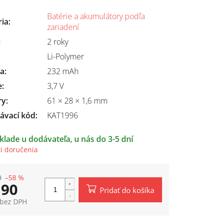
Batérie a akumulátory podľa
ria
:
zariadení
:
2 roky
Li-Polymer
ta
:
232 mAh
e
:
3,7 V
ry
:
61 × 28 × 1,6 mm
ávací kód:
KAT1996
klade u dodávateľa, u nás do 3-5 dní
i doručenia
0
–58 %
,90
Pridať do košíka
 bez DPH
tková