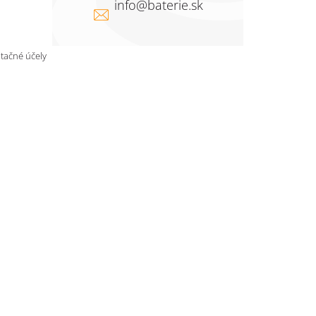
info
@
baterie.sk
ntačné účely