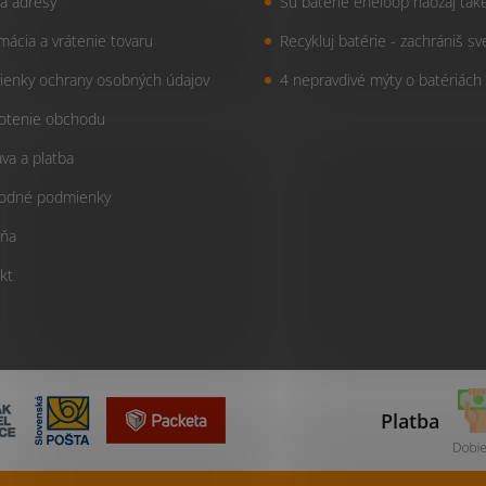
a adresy
Sú batérie eneloop naozaj tak
mácia a vrátenie tovaru
Recykluj batérie - zachrániš sv
enky ochrany osobných údajov
4 nepravdivé mýty o batériách
otenie obchodu
va a platba
odné podmienky
ňa
kt
Platba