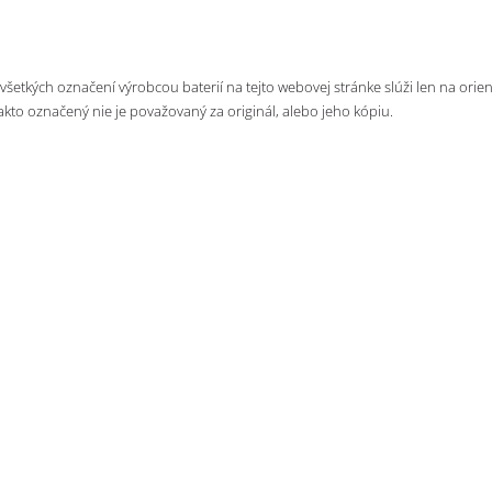
 všetkých označení výrobcou baterií na tejto webovej stránke slúži len na orie
takto označený nie je považovaný za originál, alebo jeho kópiu.