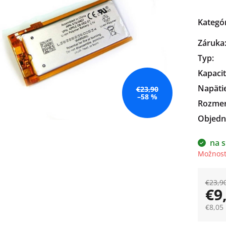
čiek.
Kategó
Záruka
Typ
:
Kapaci
Napäti
€23,90
–58 %
Rozme
Objedn
na s
Možnost
€23,9
€9
€8,05
Jedno
cena: