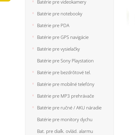
n
Batérie pre videokamery
5
e
hviezdi
Batérie pre notebooky
l
Batérie pre PDA
Batérie pre GPS navigácie
Batérie pre vysielačky
Batérie pre Sony Playstation
Batérie pre bezdrôtové tel.
Batérie pre mobilné telefóny
Batérie pre MP3 prehrávače
Batérie pre ručné / AKU náradie
Batérie pre monitory dychu
Bat. pre diaľk. ovlád. alarmu