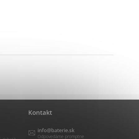
Kontakt
info
@
baterie.sk