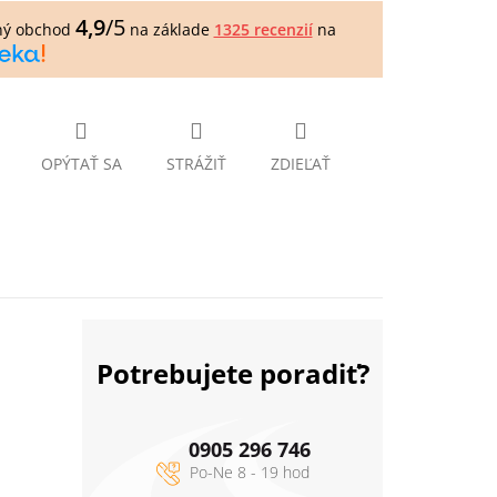
4,9
/5
ný obchod
na základe
1325 recenzií
na
OPÝTAŤ SA
STRÁŽIŤ
ZDIEĽAŤ
Potrebujete poradiť?
0905 296 746