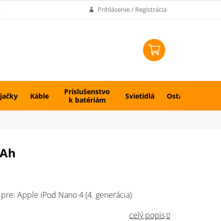
k
Prihlásenie / Registrácia
NÁKUPNÝ
KOŠÍK
Príslušenstvo
jačky
Káble
Svietidlá
Ostatné
k batériám
mAh
pre: Apple iPod Nano 4 (4. generácia)
celý popis