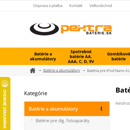
Prejsť
Doprava a platba
Kontakt
Veľkoobchod
na
obsah
Spotrebné
Batérie a
Gombíkov
batérie AA,
akumulátory
batérie
AAA, C, D, 9V
Domov
Batérie a akumulátory
Batéria pre iPod Nano 4 
B
Bat
Kategórie
Preskočiť
o
kategórie
č
Prieme
Neohod
n
hodnot
Batérie a akumulátory
ý
produk
je
p
Batérie pre dig. fotoaparáty
0,0
a
z