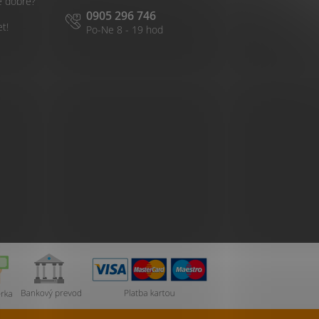
é dobré?
0905 296 746
et!