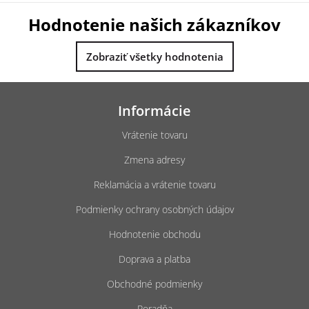
Hodnotenie našich zákazníkov
Zobraziť všetky hodnotenia
Z
á
Informácie
p
ä
Vrátenie tovaru
t
Zmena adresy
i
e
Reklamácia a vrátenie tovaru
Podmienky ochrany osobných údajov
Hodnotenie obchodu
Doprava a platba
Obchodné podmienky
Poradňa