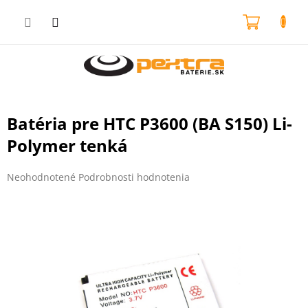
Prejsť
na
NÁKU
obsah
KOŠÍK
Batéria pre HTC P3600 (BA S150) Li-
Polymer tenká
Priemerné
Neohodnotené
Podrobnosti hodnotenia
hodnotenie
produktu
je
0,0
z
5
hviezdičiek.