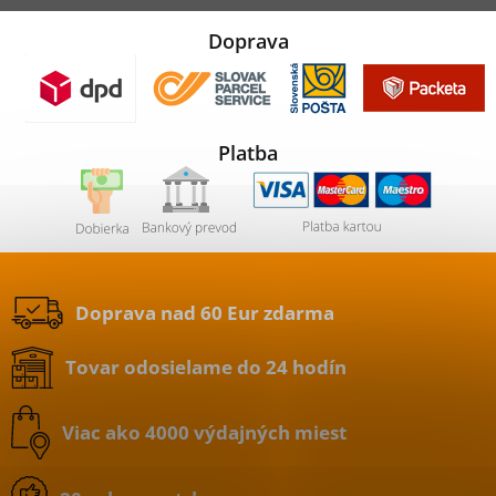
Doprava
Platba
Doprava nad 60 Eur zdarma
Tovar odosielame do 24 hodín
Viac ako 4000 výdajných miest