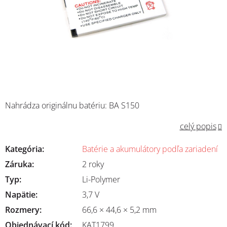
Nahrádza originálnu batériu: BA S150
celý popis
Kategória
:
Batérie a akumulátory podľa zariadení
Záruka
:
2 roky
Typ
:
Li-Polymer
Napätie
:
3,7 V
Rozmery
:
66,6 × 44,6 × 5,2 mm
Objednávací kód:
KAT1799