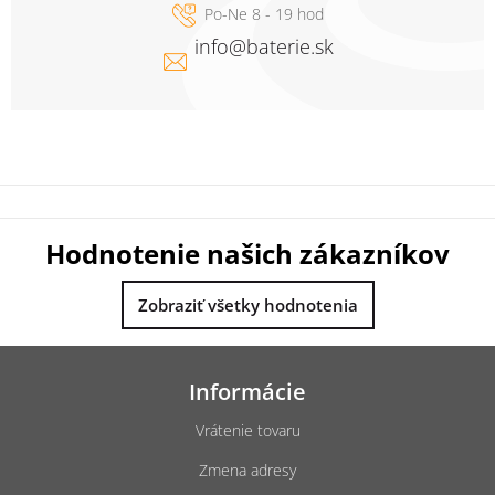
info
@
baterie.sk
Hodnotenie našich zákazníkov
Zobraziť všetky hodnotenia
Z
á
Informácie
p
ä
Vrátenie tovaru
t
Zmena adresy
i