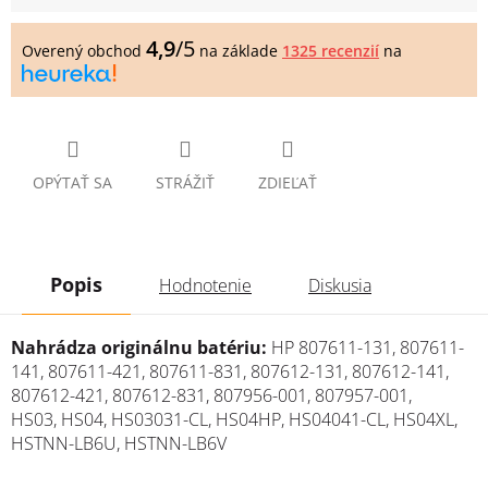
cena:
4,9
/5
Overený obchod
na základe
1325 recenzií
na
OPÝTAŤ SA
STRÁŽIŤ
ZDIEĽAŤ
Popis
Hodnotenie
Diskusia
N
ahrádza originálnu batériu:
HP 807611-131, 807611-
141, 807611-421, 807611-831, 807612-131, 807612-141,
807612-421, 807612-831, 807956-001, 807957-001,
HS03, HS04, HS03031-CL, HS04HP, HS04041-CL, HS04XL,
HSTNN-LB6U, HSTNN-LB6V