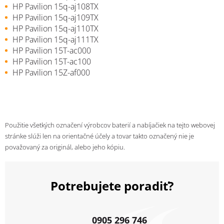
HP Pavilion 15q-aj108TX
HP Pavilion 15q-aj109TX
HP Pavilion 15q-aj110TX
HP Pavilion 15q-aj111TX
HP Pavilion 15T-ac000
HP Pavilion 15T-ac100
HP Pavilion 15Z-af000
Použitie všetkých označení výrobcov baterií a nabíjačiek na tejto webovej
stránke slúži len na orientačné účely a tovar takto označený nie je
považovaný za originál, alebo jeho kópiu.
Potrebujete poradiť?
0905 296 746