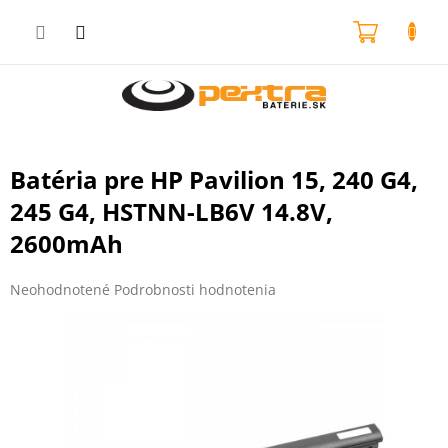
Prejsť
na
NÁKU
obsah
KOŠÍK
Batéria pre HP Pavilion 15, 240 G4,
245 G4, HSTNN-LB6V 14.8V,
2600mAh
Priemerné
Neohodnotené
Podrobnosti hodnotenia
hodnotenie
produktu
je
0,0
z
5
hviezdičiek.