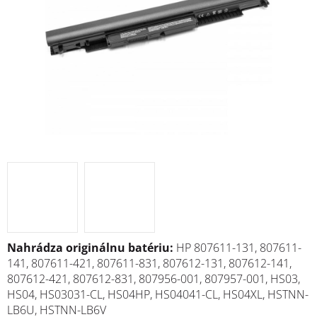
N
ahrádza originálnu batériu:
HP 807611-131, 807611-
141, 807611-421, 807611-831, 807612-131, 807612-141,
807612-421, 807612-831, 807956-001, 807957-001, HS03,
HS04, HS03031-CL, HS04HP, HS04041-CL, HS04XL, HSTNN-
LB6U, HSTNN-LB6V