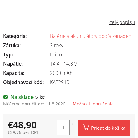
celý popis
Kategória
:
Batérie a akumulátory podľa zariadení
Záruka
:
2 roky
Typ
:
Li-ion
Napätie
:
14.4 - 14.8 V
Kapacita
:
2600 mAh
Objednávací kód:
KAT2910
Na sklade
(2 ks)
Môžeme doručiť do:
11.8.2026
Možnosti doručenia
€48,90
Pridať do košíka
€39,76 bez DPH
Jednotková