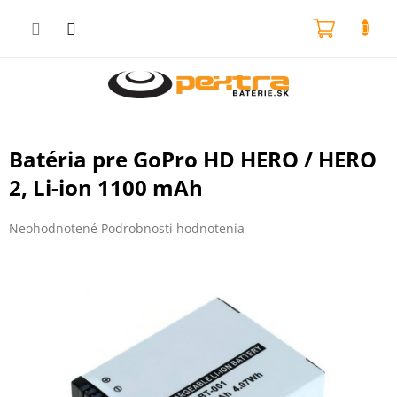
Prejsť
na
NÁKU
obsah
KOŠÍK
Batéria pre GoPro HD HERO / HERO
2, Li-ion 1100 mAh
Priemerné
Neohodnotené
Podrobnosti hodnotenia
hodnotenie
produktu
je
0,0
z
5
hviezdičiek.