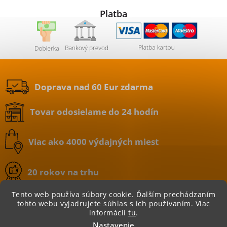
Platba
Doprava nad 60 Eur zdarma
Tovar odosielame do 24 hodín
Viac ako 4000 výdajných miest
20 rokov na trhu
Tento web používa súbory cookie. Ďalším prechádzaním
tohto webu vyjadrujete súhlas s ich používaním. Viac
informácií
tu
.
Copyright 2026
BATERIE.sk | internetový obchod
.
Nastavenie