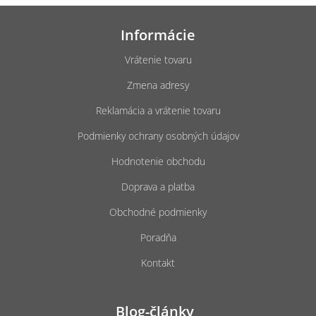
Z
á
Informácie
p
ä
Vrátenie tovaru
t
Zmena adresy
i
e
Reklamácia a vrátenie tovaru
Podmienky ochrany osobných údajov
Hodnotenie obchodu
Doprava a platba
Obchodné podmienky
Poradňa
Kontakt
Blog-články