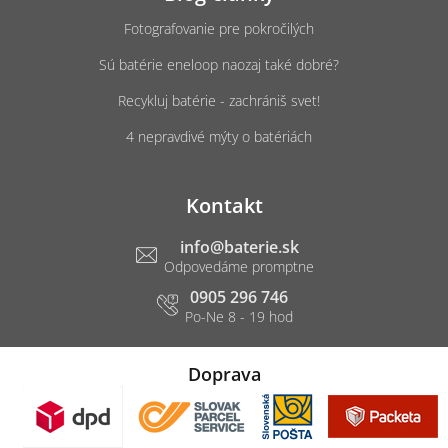
Fotografovanie pre pokročilých
Sú batérie eneloop naozaj také dobré?
Recykluj batérie - zachrániš svet!
4 nepravdivé mýty o batériách
Kontakt
info
@
baterie.sk
0905 296 746
Doprava