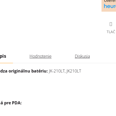
Overe
TLAČ
pis
Hodnotenie
Diskusia
dza originálnu batériu:
JK-210LT, JK210LT
á pre PDA: