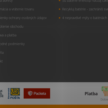
a adresy
Sú batérie eneloop naozaj tak
mácia a vrátenie tovaru
Recykluj batérie - zachrániš sv
enky ochrany osobných údajov
4 nepravdivé mýty o batériách
otenie obchodu
va a platba
odné podmienky
ňa
kt
Platba