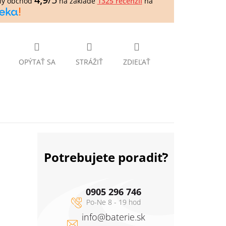
ný obchod
na základe
1325 recenzií
na
OPÝTAŤ SA
STRÁŽIŤ
ZDIEĽAŤ
Potrebujete poradiť?
0905 296 746
info
@
baterie.sk