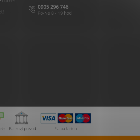
é dobré?
0905 296 746
et!