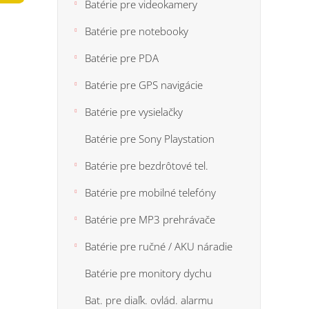
n
Batérie pre videokamery
5
e
hviezdi
Batérie pre notebooky
l
Batérie pre PDA
Batérie pre GPS navigácie
Batérie pre vysielačky
Batérie pre Sony Playstation
Batérie pre bezdrôtové tel.
Batérie pre mobilné telefóny
Batérie pre MP3 prehrávače
Batérie pre ručné / AKU náradie
Batérie pre monitory dychu
Bat. pre diaľk. ovlád. alarmu