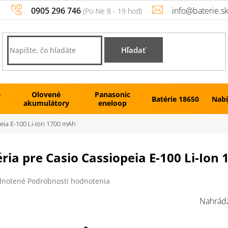
0905 296 746
info@baterie.s
Hľadať
é
Olovené
Panasonic
Batérie 18650
Nabí
akumulátory
eneloop
peia E-100 Li-Ion 1700 mAh
ria pre Casio Cassiopeia E-100 Li-Ion
rné
notené
Podrobnosti hodnotenia
enie
tu
Nahrádz