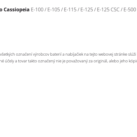
o Cassiopeia
E-100 / E-105 / E-115 / E-125 / E-125
CSC
/ E-500
 všetkých označení výrobcov baterií a nabíjačiek na tejto webovej stránke slúži
né účely a tovar takto označený nie je považovaný za originál, alebo jeho kópi