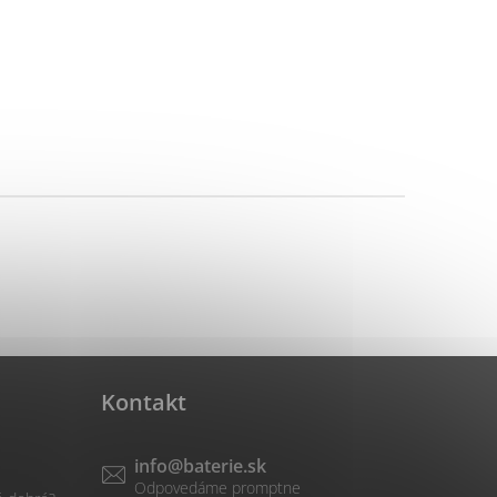
Kontakt
info
@
baterie.sk