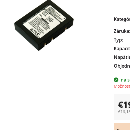
čiek.
Kategó
Záruka
Typ
:
Kapaci
Napäti
Objedn
na s
Možnost
€1
€16,1
Jedno
cena: