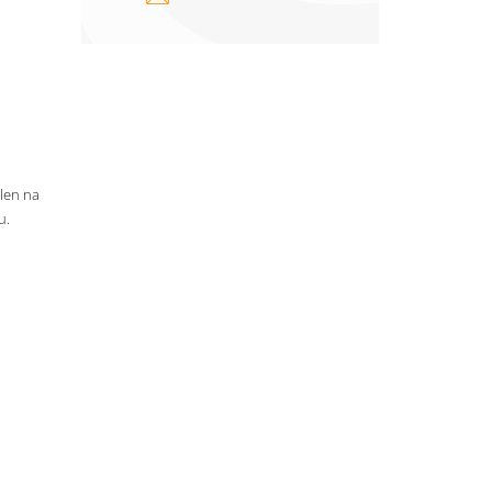
 len na
u.