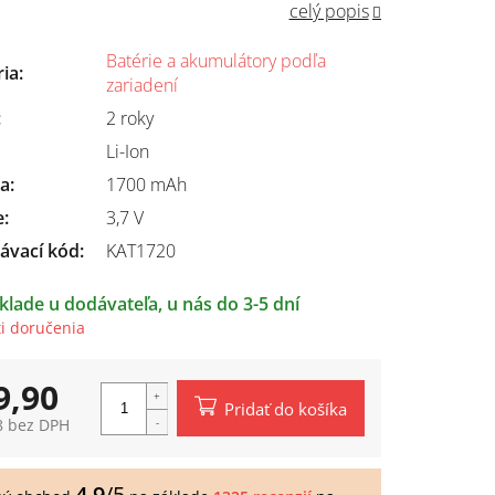
celý popis
Batérie a akumulátory podľa
ria
:
zariadení
:
2 roky
Li-Ion
ta
:
1700 mAh
e
:
3,7 V
ávací kód:
KAT1720
klade u dodávateľa, u nás do 3-5 dní
i doručenia
9,90
Pridať do košíka
8 bez DPH
tková
4,9
/5