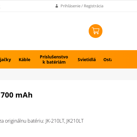
k
Prihlásenie / Registrácia
NÁKUPNÝ
KOŠÍK
Príslušenstvo
jačky
Káble
Svietidlá
Ostatné
k batériám
 1700 mAh
a originálnu batériu: JK-210LT, JK210LT