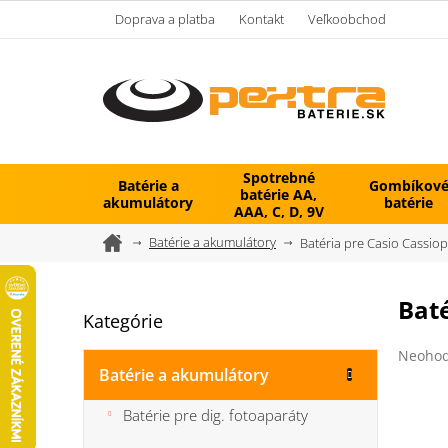
Prejsť
Doprava a platba
Kontakt
Veľkoobchod
na
obsah
Spotrebné
Batérie a
Gombíkov
batérie AA,
akumulátory
batérie
AAA, C, D, 9V
Domov
Batérie a akumulátory
Batéria pre Casio Cassio
B
Baté
Kategórie
Preskočiť
o
kategórie
č
Prieme
Neohod
n
hodnot
Batérie a akumulátory
ý
produk
je
p
Batérie pre dig. fotoaparáty
0,0
a
z