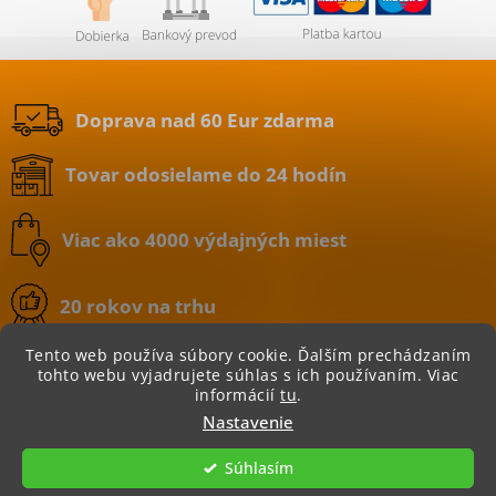
Doprava nad 60 Eur zdarma
Tovar odosielame do 24 hodín
Viac ako 4000 výdajných miest
20 rokov na trhu
Tento web používa súbory cookie. Ďalším prechádzaním
tohto webu vyjadrujete súhlas s ich používaním. Viac
informácií
tu
.
Copyright 2026
BATERIE.sk | internetový obchod
.
Nastavenie
Všetky práva vyhradené.
Súhlasím
Vytvoril Shoptet
|
Nakódoval eshopGuru