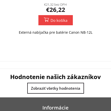
€21,32 bez DPH
€26,22
Do košíka
Externá nabíjačka pre batérie Canon NB-12L
Hodnotenie našich zákazníkov
Zobraziť všetky hodnotenia
Z
á
Informácie
p