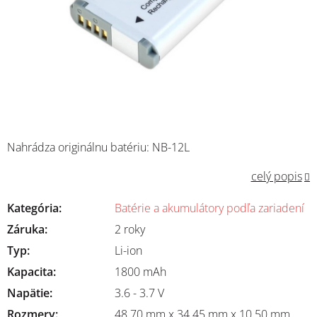
Nahrádza originálnu batériu: NB-12L
celý popis
Kategória
:
Batérie a akumulátory podľa zariadení
Záruka
:
2 roky
Typ
:
Li-ion
Kapacita
:
1800 mAh
Napätie
:
3.6 - 3.7 V
Rozmery
:
48.70 mm x 34.45 mm x 10.50 mm