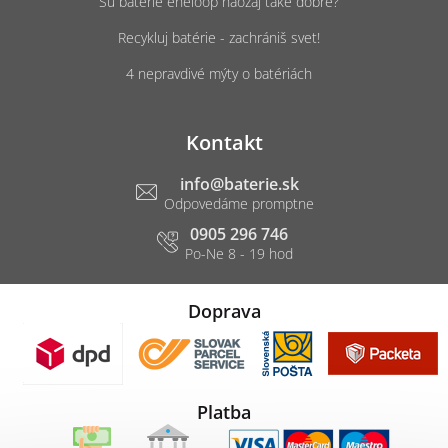
Sú batérie eneloop naozaj také dobré?
Recykluj batérie - zachrániš svet!
4 nepravdivé mýty o batériách
Kontakt
info
@
baterie.sk
0905 296 746
Doprava
Platba