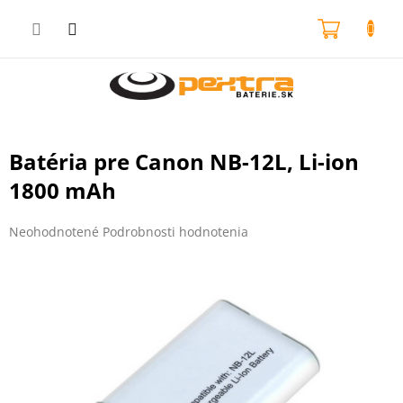
Prejsť
na
NÁKU
obsah
KOŠÍK
Batéria pre Canon NB-12L, Li-ion
1800 mAh
Priemerné
Neohodnotené
Podrobnosti hodnotenia
hodnotenie
produktu
je
0,0
z
5
hviezdičiek.