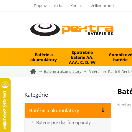
Prejsť
Doprava a platba
Kontakt
Veľkoobchod
na
obsah
Spotrebné
Batérie a
Gombíkov
batérie AA,
akumulátory
batérie
AAA, C, D, 9V
Domov
Batérie a akumulátory
Batéria pre Black & Dec
B
Bat
Kategórie
Preskočiť
o
kategórie
č
Prieme
Neohod
n
hodnot
Batérie a akumulátory
ý
produk
je
p
Batérie pre dig. fotoaparáty
0,0
a
z