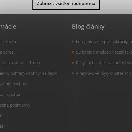
Zobraziť všetky hodnotenia
rmácie
Blog-články
nie tovaru
Fotografovanie pre pokročilých
a adresy
Sú batérie eneloop naozaj tak
mácia a vrátenie tovaru
Recykluj batérie - zachrániš sv
enky ochrany osobných údajov
4 nepravdivé mýty o batériách
otenie obchodu
va a platba
odné podmienky
ňa
kt