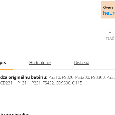
cena:
Overe
TLAČ
pis
Hodnotenie
Diskusia
dza originálnu batériu:
PS310, PS320, PS3200, PS3300, PS3
 CD231, HP131, HP231, FS432, CD9600, Q115
á pre náradie: