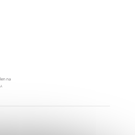
 len na
u.