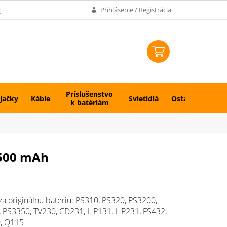
k
Prihlásenie / Registrácia
NÁKUPNÝ
KOŠÍK
Príslušenstvo
jačky
Káble
Svietidlá
Ostatné
k batériám
1500 mAh
a originálnu batériu: PS310, PS320, PS3200,
 PS3350, TV230, CD231, HP131, HP231, FS432,
, Q115