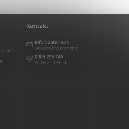
Kontakt
info
@
baterie.sk
é dobré?
0905 296 746
et!