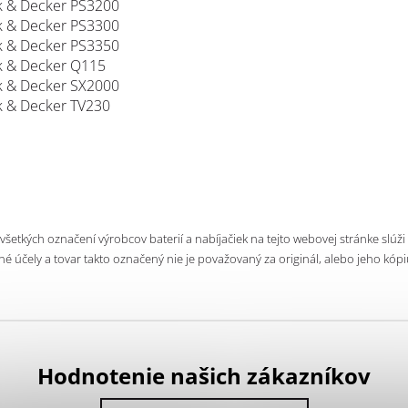
k & Decker PS3200
k & Decker PS3300
k & Decker PS3350
k & Decker Q115
k & Decker SX2000
k & Decker TV230
 všetkých označení výrobcov baterií a nabíjačiek na tejto webovej stránke slúži
né účely a tovar takto označený nie je považovaný za originál, alebo jeho kópi
Hodnotenie našich zákazníkov