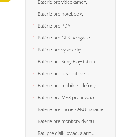
n
Batérie pre videokamery
5
e
hviezdi
Batérie pre notebooky
l
Batérie pre PDA
Batérie pre GPS navigácie
Batérie pre vysielačky
Batérie pre Sony Playstation
Batérie pre bezdrôtové tel.
Batérie pre mobilné telefóny
Batérie pre MP3 prehrávače
Batérie pre ručné / AKU náradie
Batérie pre monitory dychu
Bat. pre diaľk. ovlád. alarmu