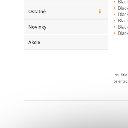
Blac
Blac
Ostatné
Blac
Blac
Blac
Novinky
Blac
Akcie
Použitie
orientač