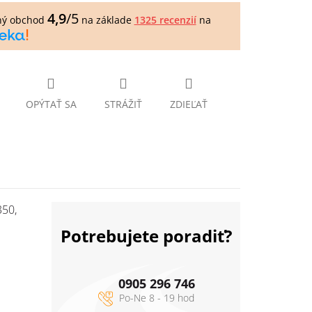
4,9
/5
ný obchod
na základe
1325 recenzií
na
OPÝTAŤ SA
STRÁŽIŤ
ZDIEĽAŤ
350,
Potrebujete poradiť?
0905 296 746