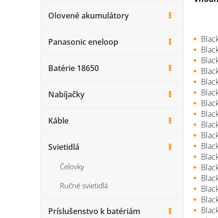
Olovené akumulátory
Blac
Panasonic eneloop
Blac
Blac
Batérie 18650
Blac
Blac
Blac
Nabíjačky
Blac
Blac
Káble
Blac
Blac
Blac
Svietidlá
Blac
Čelovky
Blac
Blac
Ručné svietidlá
Blac
Blac
Blac
Príslušenstvo k batériám