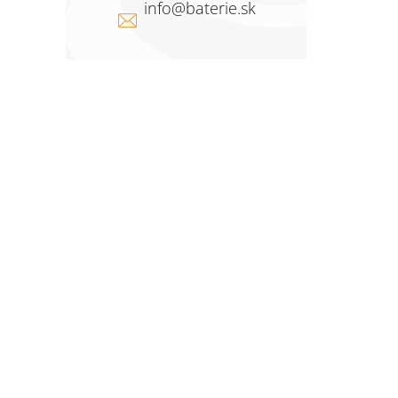
info
@
baterie.sk