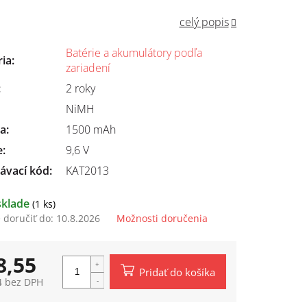
celý popis
Batérie a akumulátory podľa
ria
:
zariadení
:
2 roky
NiMH
ta
:
1500 mAh
e
:
9,6 V
ávací kód:
KAT2013
sklade
(1 ks)
doručiť do:
10.8.2026
Možnosti doručenia
8,55
Pridať do košíka
4 bez DPH
tková