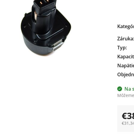
čiek.
Kategó
Záruka
Typ
:
Kapaci
Napäti
Objedn
Na 
Môžeme 
€3
€31,3
Jedno