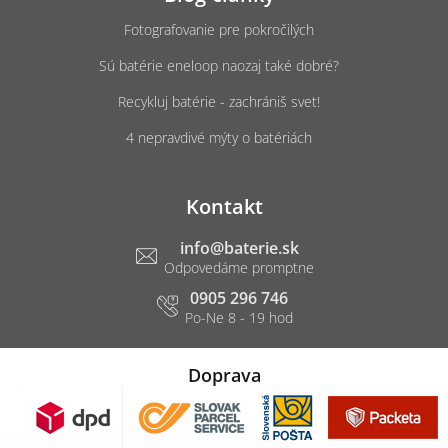
Fotografovanie pre pokročilých
Sú batérie eneloop naozaj také dobré?
Recykluj batérie - zachrániš svet!
4 nepravdivé mýty o batériách
Kontakt
info
@
baterie.sk
0905 296 746
Doprava