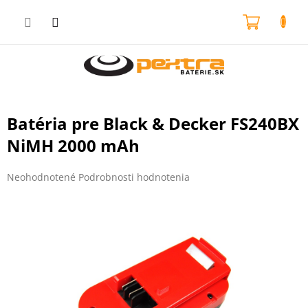
Prejsť
na
NÁKU
obsah
KOŠÍK
Batéria pre Black & Decker FS240BX
NiMH 2000 mAh
Priemerné
Neohodnotené
Podrobnosti hodnotenia
hodnotenie
produktu
je
0,0
z
5
hviezdičiek.