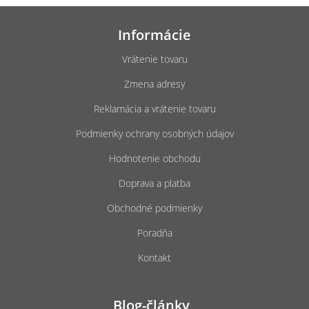
Z
á
Informácie
p
ä
Vrátenie tovaru
t
Zmena adresy
i
e
Reklamácia a vrátenie tovaru
Podmienky ochrany osobných údajov
Hodnotenie obchodu
Doprava a platba
Obchodné podmienky
Poradňa
Kontakt
Blog-články