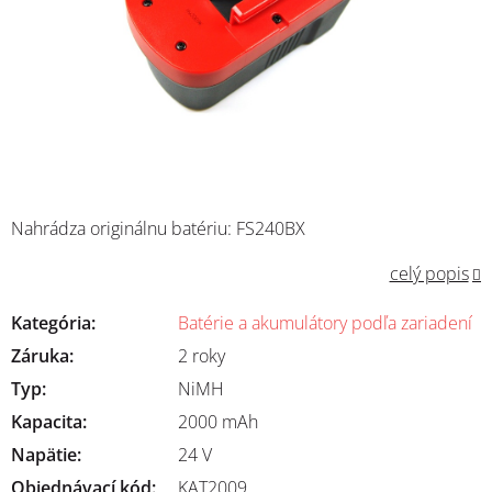
Nahrádza originálnu batériu: FS240BX
celý popis
Kategória
:
Batérie a akumulátory podľa zariadení
Záruka
:
2 roky
Typ
:
NiMH
Kapacita
:
2000 mAh
Napätie
:
24 V
Objednávací kód:
KAT2009