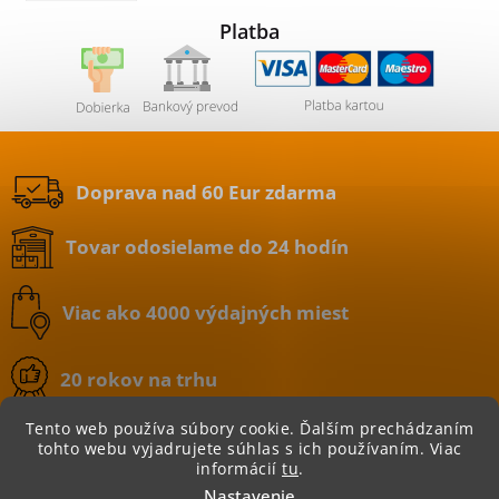
Platba
Doprava nad 60 Eur zdarma
Tovar odosielame do 24 hodín
Viac ako 4000 výdajných miest
20 rokov na trhu
Tento web používa súbory cookie. Ďalším prechádzaním
tohto webu vyjadrujete súhlas s ich používaním. Viac
informácií
tu
.
Copyright 2026
BATERIE.sk | internetový obchod
.
Nastavenie