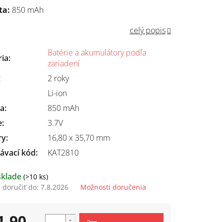
ta:
850 mAh
celý popis
Batérie a akumulátory podľa
ria
:
zariadení
:
2 roky
Li-ion
ta
:
850 mAh
e
:
3.7V
ry
:
16,80 x 35,70 mm
ávací kód:
KAT2810
sklade
(>10 ks)
doručiť do:
7.8.2026
Možnosti doručenia
1,90