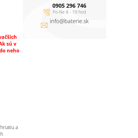
0905 296 746
info
@
baterie.sk
vačších
Ak sú v
a do neho
hriatiu a
ch