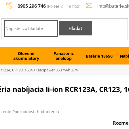
0905 296 746
info@baterie.s
Hľadať
é
Olovené
Panasonic
Batérie 18650
Nabí
akumulátory
eneloop
 RCR123A, CR123, 16340 Keeppower 850 mAh 3.7V
éria nabíjacia li-ion RCR123A, CR123
V
rné
otenie
Podrobnosti hodnotenia
enie
tu
Rozmer