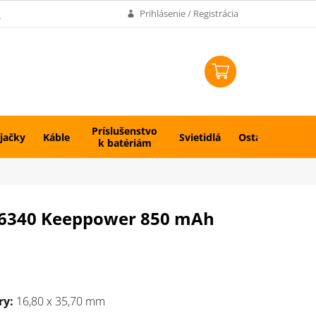
k
Prihlásenie / Registrácia
NÁKUPNÝ
KOŠÍK
Príslušenstvo
jačky
Káble
Svietidlá
Ostatné
k batériám
, 16340 Keeppower 850 mAh
y:
16,80 x 35,70 mm