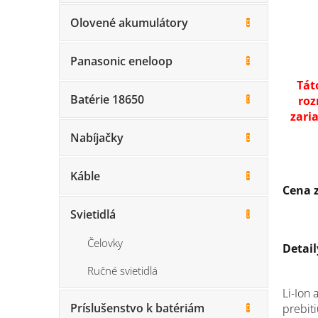
Olovené akumulátory
Panasonic eneloop
Tát
Batérie 18650
roz
zaria
Nabíjačky
Káble
Cena z
Svietidlá
Čelovky
Detai
Ručné svietidlá
Li-Ion
Príslušenstvo k batériám
prebiti