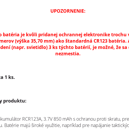
UPOZORNENIE:
o batéria je kvôli pridanej ochrannej elektronike trochu 
merov (výška 35,70 mm) ako štandardná CR123 batéria. 
dení (napr. svietidlo) 3 ks týchto batérií, je možné, že s
nezmestia.
a 1 ks.
ly produktu:
 akumulátor RCR123A, 3.7V 850 mAh s ochranou proti skratu, pre
u. Batérie majú široké využitie, napríklad pre napájanie taktický