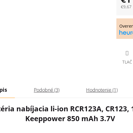
€9,67
Jedno
cena:
Overe
TLAČ
pis
Podobné (3)
Hodnotenie (1)
éria nabíjacia li-ion RCR123A, CR123,
Keeppower 850 mAh 3.7V