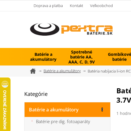
Prejsť
Doprava a platba
Kontakt
Veľkoobchod
na
obsah
Spotrebné
Batérie a
Gombíkov
batérie AA,
akumulátory
batérie
AAA, C, D, 9V
Domov
Batérie a akumulátory
Batéria nabíjacia li-ion
B
Bat
Kategórie
Preskočiť
o
3.7
kategórie
č
n
Batérie a akumulátory
Prieme
ý
1 hodn
hodnot
p
Batérie pre dig. fotoaparáty
produk
a
je