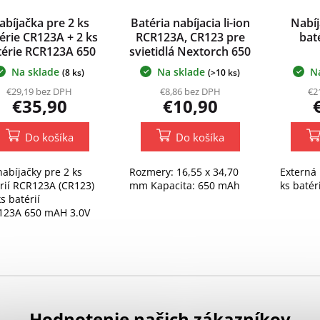
abíjačka pre 2 ks
Batéria nabíjacia li-ion
Nabíj
érie CR123A + 2 ks
RCR123A, CR123 pre
bat
térie RCR123A 650
svietidlá Nextorch 650
mAh 3.0V
mAh 3.0V
Na sklade
Na sklade
N
(8 ks)
(>10 ks)
€29,19 bez DPH
€8,86 bez DPH
€2
€35,90
€10,90
Do košíka
Do košíka
nabíjačky pre 2 ks
Rozmery: 16,55 x 34,70
Externá 
rií RCR123A (CR123)
mm Kapacita: 650 mAh
ks baté
ks batérií
123A 650 mAH 3.0V
Hodnotenie našich zákazníkov