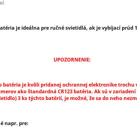
el.
atéria je ideálna pre ručné svietidlá, ak je vybíjací prúd 
UPOZORNENIE:
o batéria je kvôli pridanej ochrannej elektronike trochu 
zmerov ako štandardná CR123 batéria. Ak sú v zariadení 
ietidlo) 3 ks týchto batérií, je možné, že sa do neho nezm
é napr. pre: