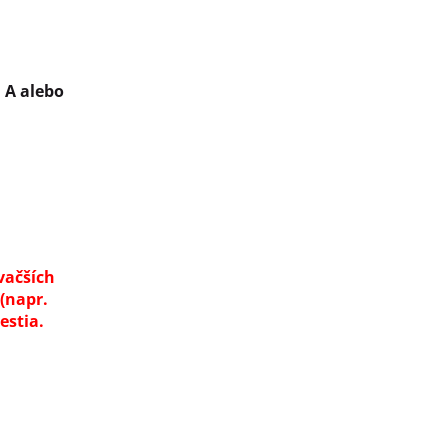
1 A alebo
vačších
(napr.
estia.