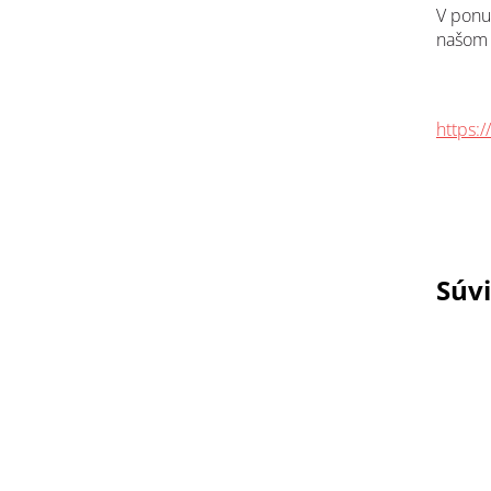
V pon
našom 
https:
Súvi