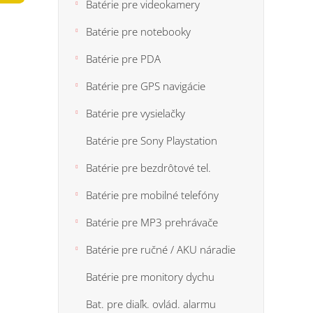
n
Batérie pre videokamery
5,0
e
z
Batérie pre notebooky
5
l
hviezdi
Batérie pre PDA
Batérie pre GPS navigácie
Batérie pre vysielačky
Batérie pre Sony Playstation
Batérie pre bezdrôtové tel.
Batérie pre mobilné telefóny
Batérie pre MP3 prehrávače
Batérie pre ručné / AKU náradie
Batérie pre monitory dychu
Bat. pre diaľk. ovlád. alarmu