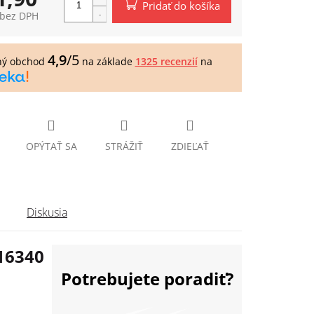
Pridať do košíka
 bez DPH
tková
4,9
/5
ný obchod
na základe
1325 recenzií
na
OPÝTAŤ SA
STRÁŽIŤ
ZDIEĽAŤ
Diskusia
 16340
Potrebujete poradiť?