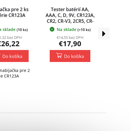
ačka pre 2 ks
Tester batérií AA,
érie CR123A
AAA, C, D, 9V, CR123A,
CR2, CR-V3, 2CR5, CR-
P2, 1,5V a 3V
a sklade
Na sklade
(10 ks)
(>10 ks)
Ďalší
gombíkové batérie
produkt
1,32 bez DPH
€14,55 bez DPH
€26,22
€17,90
Do košíka
Do košíka
nabíjačka pre 2
rie CR123A