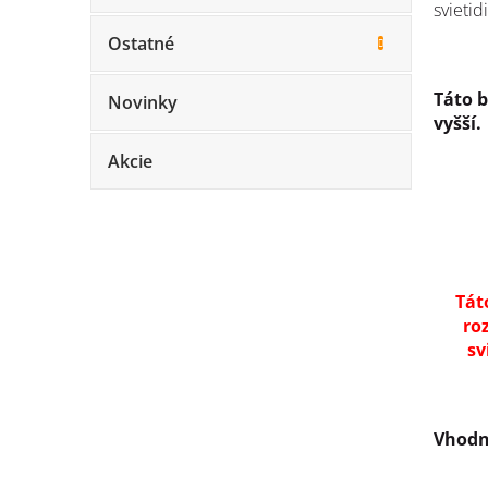
svietidi
Ostatné
Táto b
Novinky
vyšší.
Akcie
Tát
ro
sv
Vhodn