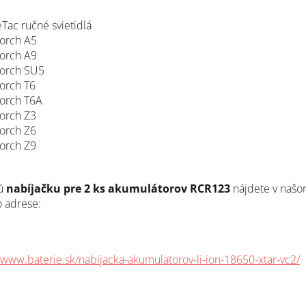
eTac ručné svietidlá
orch A5
orch A9
orch SU5
orch T6
orch T6A
orch Z3
orch Z6
orch Z9
ú
nabíjačku pre 2 ks akumulátorov RCR123
nájdete v naš
o adrese:
//www.baterie.sk/nabijacka-akumulatorov-li-ion-18650-xtar-vc2/