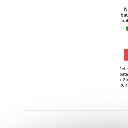
N
bat
ba
Set 
baté
+ 2 
RCR