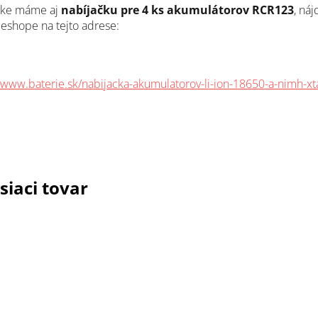
uke máme aj
nabíjačku pre 4 ks akumulátorov RCR123
, náj
eshope na tejto adrese:
//www.baterie.sk/nabijacka-akumulatorov-li-ion-18650-a-nimh-xt
siaci tovar