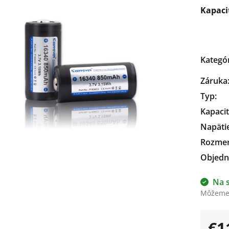
Kapaci
čiek.
Kategó
Záruka
Typ
:
Kapaci
Napäti
Rozme
Objedn
Na 
Môžeme 
€1