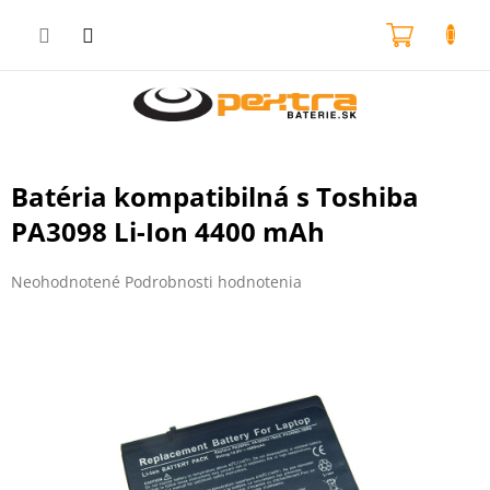
Prejsť
na
NÁKU
obsah
KOŠÍK
Batéria kompatibilná s Toshiba
PA3098 Li-Ion 4400 mAh
Priemerné
Neohodnotené
Podrobnosti hodnotenia
hodnotenie
produktu
je
0,0
z
5
hviezdičiek.