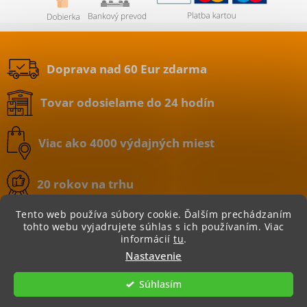
Doprava nad 60 Eur zdarma
Tovar odosielame do 24 hodín
Viac ako 4000 výdajných miest
20 rokov na trhu
Tento web používa súbory cookie. Ďalším prechádzaním
tohto webu vyjadrujete súhlas s ich používaním. Viac
informácií
tu
.
Copyright 2026
BATERIE.sk | internetový obchod
.
Nastavenie
Všetky práva vyhradené.
Súhlasím
Vytvoril Shoptet
|
Nakódoval eshopGuru