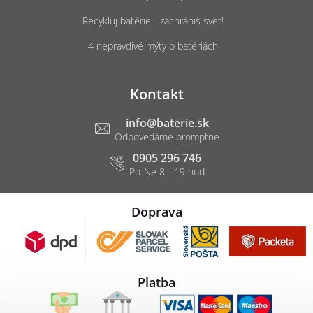
Recykluj batérie - zachrániš svet!
4 nepravdivé mýty o batériách
Kontakt
info
@
baterie.sk
0905 296 746
Doprava
Platba