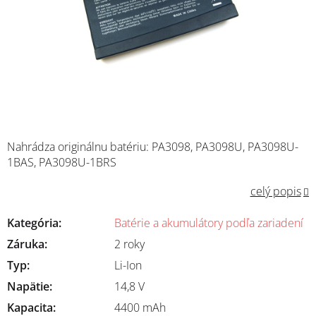
Nahrádza originálnu batériu: PA3098, PA3098U, PA3098U-
1BAS, PA3098U-1BRS
celý popis
Kategória
:
Batérie a akumulátory podľa zariadení
Záruka
:
2 roky
Typ
:
Li-Ion
Napätie
:
14,8 V
Kapacita
:
4400 mAh