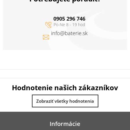
0905 296 746
info
@
baterie.sk
Hodnotenie našich zákazníkov
Zobraziť všetky hodnotenia
Z
á
Informácie
p