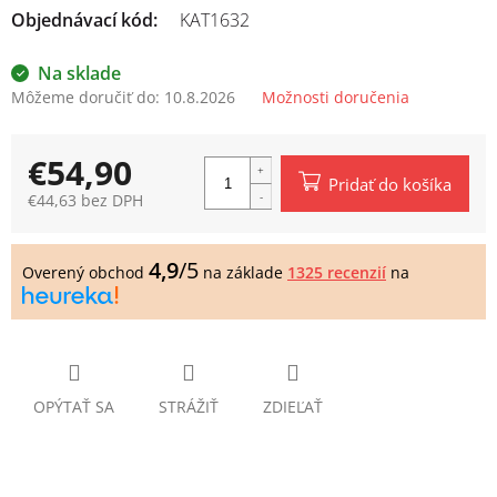
Objednávací kód:
KAT1632
Na sklade
Môžeme doručiť do:
10.8.2026
Možnosti doručenia
€54,90
Pridať do košíka
€44,63 bez DPH
Jednotková
cena:
4,9
/5
Overený obchod
na základe
1325 recenzií
na
OPÝTAŤ SA
STRÁŽIŤ
ZDIEĽAŤ