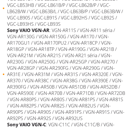
VGC-LB53HB / VGC-LB61B/P / VGC-LB62B/P / VGC-
LB62B/W / VGC-LB63B/L / VGC-LB63B/P / VGC-LB63B/W /
VGC-LB90S / VGC-LB91S / VGC-LB92HS / VGC-LB92S /
VGC-LB93HS / VGC-LB93S
Sony
VAIO
VGN-AR
: VGN-AR11S / VGN-AR11 séria /
VGN-AR130G / VGN-AR150G / VGN-AR170 / VGN-
AR170GU1 / VGN-AR170PU2 / VGN-AR18CP / VGN-
AR18GP / VGN-AR18TP / VGN-AR190G / VGN-AR21B /
VGN-AR21M / VGN-AR21S / VGN-AR21 séria / VGN-
AR230G / VGN-AR250G / VGN-AR25GP / VGN-AR270 /
VGN-AR28GP / VGN-AR290FG / VGN-AR290G / VGN-
AR31E / VGN-AR31M / VGN-AR31S / VGN-AR320E / VGN-
AR370 / VGN-AR38C / VGN-AR38G / VGN-AR390E / VGN-
AR390FG / VGN-AR50B / VGN-AR51DB / VGN-AR52DB /
VGN-AR590E / VGN-AR70B / VGN-AR71DB / VGN-AR72DB
/ VGN-AR80PS / VGN-AR80S / VGN-AR81PS / VGN-AR81S
/ VGN-AR82PS / VGN-AR82S / VGN-AR82US / VGN-
AR90PS / VGN-AR90S / VGN-AR91PS / VGN-AR91S / VGN-
AR92PS / VGN-AR92S / VGN-AR92US
Sony
VAIO
VGN-C
: VGN-C11C / VGN-C11C/B / VGN-