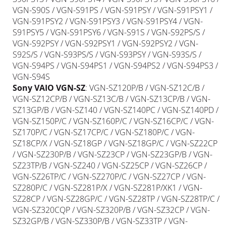
VGN-S90S / VGN-S91PS / VGN-S91PSY / VGN-S91PSY1 /
VGN-S91PSY2 / VGN-S91PSY3 / VGN-S91PSY4 / VGN-
S91PSY5 / VGN-S91PSY6 / VGN-S91S / VGN-S92PS/S /
VGN-S92PSY / VGN-S92PSY1 / VGN-S92PSY2 / VGN-
S92S/S / VGN-S93PS/S / VGN-S93PSY / VGN-S93S/S /
VGN-S94PS / VGN-S94PS1 / VGN-S94PS2 / VGN-S94PS3 /
VGN-S94S
Sony
VAIO
VGN-SZ
: VGN-SZ120P/B / VGN-SZ12C/B /
VGN-SZ12CP/B / VGN-SZ13C/B / VGN-SZ13CP/B / VGN-
SZ13GP/B / VGN-SZ140 / VGN-SZ140PC / VGN-SZ140PD /
VGN-SZ150P/C / VGN-SZ160P/C / VGN-SZ16CP/C / VGN-
SZ170P/C / VGN-SZ17CP/C / VGN-SZ180P/C / VGN-
SZ18CP/X / VGN-SZ18GP / VGN-SZ18GP/C / VGN-SZ22CP
/ VGN-SZ230P/B / VGN-SZ23CP / VGN-SZ23GP/B / VGN-
SZ23TP/B / VGN-SZ240 / VGN-SZ25CP / VGN-SZ26CP /
VGN-SZ26TP/C / VGN-SZ270P/C / VGN-SZ27CP / VGN-
SZ280P/C / VGN-SZ281P/X / VGN-SZ281P/XK1 / VGN-
SZ28CP / VGN-SZ28GP/C / VGN-SZ28TP / VGN-SZ28TP/C /
VGN-SZ320CQP / VGN-SZ320P/B / VGN-SZ32CP / VGN-
SZ32GP/B / VGN-SZ330P/B / VGN-SZ33TP / VGN-