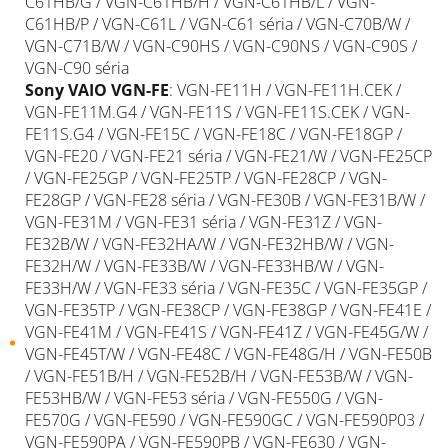
C61HB/G / VGN-C61HB/H / VGN-C61HB/L / VGN-
C61HB/P / VGN-C61L / VGN-C61 séria / VGN-C70B/W /
VGN-C71B/W / VGN-C90HS / VGN-C90NS / VGN-C90S /
VGN-C90 séria
Sony
VAIO
VGN-FE
: VGN-FE11H / VGN-FE11H.
CEK
/
VGN-FE11M.G4 / VGN-FE11S / VGN-FE11S.
CEK
/ VGN-
FE11S.G4 / VGN-FE15C / VGN-FE18C / VGN-FE18GP /
VGN-FE20 / VGN-FE21 séria / VGN-FE21/W / VGN-FE25CP
/ VGN-FE25GP / VGN-FE25TP / VGN-FE28CP / VGN-
FE28GP / VGN-FE28 séria / VGN-FE30B / VGN-FE31B/W /
VGN-FE31M / VGN-FE31 séria / VGN-FE31Z / VGN-
FE32B/W / VGN-FE32HA/W / VGN-FE32HB/W / VGN-
FE32H/W / VGN-FE33B/W / VGN-FE33HB/W / VGN-
FE33H/W / VGN-FE33 séria / VGN-FE35C / VGN-FE35GP /
VGN-FE35TP / VGN-FE38CP / VGN-FE38GP / VGN-FE41E /
VGN-FE41M / VGN-FE41S / VGN-FE41Z / VGN-FE45G/W /
VGN-FE45T/W / VGN-FE48C / VGN-FE48G/H / VGN-FE50B
/ VGN-FE51B/H / VGN-FE52B/H / VGN-FE53B/W / VGN-
FE53HB/W / VGN-FE53 séria / VGN-FE550G / VGN-
FE570G / VGN-FE590 / VGN-FE590GC / VGN-FE590P03 /
VGN-FE590PA / VGN-FE590PB / VGN-FE630 / VGN-