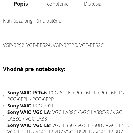
Popis
Hodnotenie
Diskusia
Nahrádza originálnu batériu:
VGP-BPS2, VGP-BPS2A, VGP-BPS2B, VGP-BPS2C
Vhodná pre notebooky:
Sony
VAIO
PCG-6
: PCG-6C1N / PCG-6P1L / PCG-6P1P /
PCG-6P2L / PCG-6P2P
Sony VAIO
PCG-792L
Sony
VAIO
VGC-LA
: VGC-LA38C / VGC-LA38C/S / VGC-
LA38G / VGC-LA38T
Sony
VAIO
VGC-LB
: VGC-LB50 / VGC-LB50B / VGC-LB51 /
VGC-LB51B / VGC-LB52B / VGC-LB52HB / VGC-LB53B /