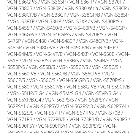
VGN-S36GP/S / VGN-S36SP / VGN-S36TP / VGN-S370F /
VGN-S380B / VGN-S380P / VGN-S380 séria / VGN-S38CP /
VGN-S38CP/B / VGN-S38GP / VGN-S38GP/B / VGN-S38SP
/ VGN-S38TP / VGN-S3HP / VGN-S3XP / VGN-S430P/S /
VGN-S45SP / VGN-S460/B / VGN-S460P/B / VGN-S46GP /
VGN-S46GP/B / VGN-S46GP/S / VGN-S470P/S / VGN-
S47SP / VGN-S480 / VGN-S480P / VGN-S48CP/B / VGN-
S48GP / VGN-S48GP/B / VGN-S49CP/B / VGN-S4HP /
VGN-S4M/S / VGN-S4VP/B / VGN-S4XP / VGN-S50B / VGN-
S51B / VGN-S52B/S / VGN-S53B/S / VGN-S54B/S / VGN-
S550P/S / VGN-S55B/S / VGN-S55CP/S / VGN-S55C/S /
VGN-S560P/B / VGN-S56C/B / VGN-S56CP/B / VGN-
S56CP/S / VGN-S56C/S / VGN-S56GP/S / VGN-S570P/S /
VGN-S580 / VGN-S58CP/B / VGN-S58GP/B / VGN-S59CP/B
/ VGN-S5HP/B.G4 / VGN-S5M/S.G4 / VGN-S5VP/B.G4 /
VGN-S5XP/B.G4 / VGN-S62PS/S / VGN-S62PSY / VGN-
S62PSY1 / VGN-S62PSY2 / VGN-S62PSY3 / VGN-S62PSY4 /
VGN-S62S/S / VGN-S67TP / VGN-S67TP/S / VGN-S70B /
VGN-S71PB / VGN-S72PB/B / VGN-S73PB/B / VGN-S90PS /
VGN-S90PSY / VGN-S90PSY1 / VGN-S90PSY2 / VGN-
S90PSY3 / VGN-S90PSY4 / VGN-S90PSY5 / VGN-S90PSY6 /