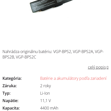
Nahrádza originálnu batériu: VGP-BPS2, VGP-BPS2A, VGP-
BPS2B, VGP-BPS2C
celý popis
Kategória
:
Batérie a akumulátory podľa zariadení
Záruka
:
2 roky
Typ
:
Li-Ion
Napätie
:
11,1 V
Kapacita
:
4400 mAh