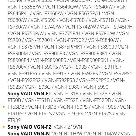
VGN-FS635B/W / VGN-FS640QW / VGN-FS640/W / VGN-
FS645P/H / VGN-FS660/W / VGN-FS675P/H / VGN-
FS680/W / VGN-FS690 / VGN-FS70B / VGN-FS71B / VGN-
FS730/W / VGN-FS740/W / VGN-FS742/W / VGN-FS745P/H
/ VGN-FS750P/W / VGN-FS775P/H / VGN-FS780/W / VGN-
FS790 / VGN-FS7901 / VGN-FS7902 / VGN-FS840/W /
VGN-FS875P/H / VGN-FS875P/HK1 / VGN-FS8900 / VGN-
FS8900M / VGN-FS8900P3 / VGN-FS8900P3K1 / VGN-
FS8900P4 / VGN-FS8900P5 / VGN-FS8900P5K1 / VGN-
FS8900V / VGN-FS90PS / VGN-FS90S / VGN-FS91PS /
VGN-FS91PSY / VGN-FS91S / VGN-FS92PS / VGN-FS92PS1
/ VGN-FS92PS2 / VGN-FS92PS3 / VGN-FS92PS6 / VGN-
FS92S / VGN-FS93G / VGN-FS980 / VGN-FS990
Sony
VAIO
VGN-FT
: VGN-FT31B / VGN-FT32B / VGN-
FT50B / VGN-FT51B / VGN-FT52B / VGN-FT52DB / VGN-
FT53DB / VGN-FT73DB / VGN-FT90PS / VGN-FT90S / VGN-
FT91PS / VGN-FT91S / VGN-FT92PS / VGN-FT92S / VGN-
FT93S
Sony
VAIO
VGN-FZ
: VGN-FZ19VN
Sony
VAIO
VGN-N
: VGN-N11H/W / VGN-N11M/W / VGN-