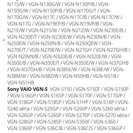
N11S/W / VGN-N130G/W / VGN-N130P/B / VGN-
N150G/W / VGN-N150P/B / VGN-N170G/T / VGN-
N170G/W / VGN-N17C / VGN-N17C/B / VGN-N17C/W /
VGN-N17G / VGN-N19EP/B / VGN-N19VP/B / VGN-
N21E/W / VGN-N21S/W / VGN-N21Z/W / VGN-N230E/B /
VGN-N230E/T / VGN-N230E/W / VGN-N230N/B / VGN-
N250EW / VGN-N250N/B / VGN-N250QEW / VGN-
N270E/T / VGN-N270E/W / VGN-N27GH / VGN-N27GH/B /
VGN-N29VN/B / VGN-N320E/B / VGN-N320E/W / VGN-
N350E/B / VGN-N350E/T / VGN-N350E/W / VGN-N37GHB
/ VGN-N37GH/B / VGN-N385E/W / VGN-N38E/W / VGN-
N38M/W / VGN-N38Z/W / VGN-N50HB / VGN-N51B /
VGN-N51HB
Sony
VAIO
VGN-S
: VGN-S150 / VGN-S150F / VGN-S150P
/ VGN-S16GP / VGN-S16SP / VGN-S170F / VGN-S170/P /
VGN-S18GP / VGN-S18SP / VGN-S1HP / VGN-S1XP / VGN-
S240 séria / VGN-S25GP / VGN-S260P / VGN-S260 séria /
VGN-S26GP / VGN-S26SP / VGN-S270P / VGN-S270 séria /
VGN-S28GP / VGN-S28SP / VGN-S350F / VGN-S360 /
VGN-S360P / VGN-S36C/B / VGN-S36C/S / VGN-S36GP /