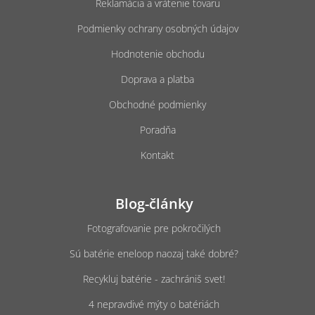
Reklamácia a vrátenie tovaru
Podmienky ochrany osobných údajov
Hodnotenie obchodu
Doprava a platba
Obchodné podmienky
Poradňa
Kontakt
Blog-články
Fotografovanie pre pokročilých
Sú batérie eneloop naozaj také dobré?
Recykluj batérie - zachrániš svet!
4 nepravdivé mýty o batériách