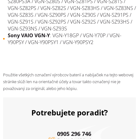
SZ80PS3A / VGN-SZ80S / VGN-SZ81PS / VGN-SZ81S /
VGN-SZ82PS / VGN-SZ82S / VGN-SZ83HS / VGN-SZ83NS /
VGN-SZ83S / VGN-SZ90PS / VGN-SZ90S / VGN-SZ91PS /
VGN-SZ91S / VGN-SZ92PS / VGN-SZ92S / VGN-SZ93HS /
VGN-SZ93NS / VGN-SZ93S
Sony
VAIO
VGN-Y
: VGN-Y18GP / VGN-Y70P / VGN-
Y90PSY / VGN-Y90PSY1 / VGN-Y90PSY2
Použitie všetkých označení výrobcov baterií a nabíjačiek na tejto webovej
stránke slúži len na orientačné účely a tovar takto označený nie je
považovaný za originál, alebo jeho kópiu.
Potrebujete poradiť?
0905 296 746