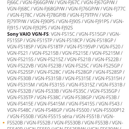
FJ66C / VGN-FJ66GP/W / VGN-FJ67C / VGN-FJ67GP/W /
VGN-FJ68C / VGN-FJ68GP/W / VGN-FJ76GP/W / VGN-FJ77C
/ VGN-FJ78C / VGN-FJ78GP/B / VGN-FJ79TP/V / VGN-
FJ79TP/W / VGN-FJ90PS / VGN-FJ90S / VGN-FJ91PS / VGN-
FJ91S / VGN-FJ92PS / VGN-FJ92S
Sony
VAIO
VGN-FS
: VGN-FS15C / VGN-FS15GP / VGN-
FS15SP / VGN-FS15TP / VGN-FS18CP / VGN-FS18GP /
VGN-FS18SP / VGN-FS18TP / VGN-FS195VP / VGN-FS20 /
VGN-FS21 / VGN-FS215B / VGN-FS215E / VGN-FS215M /
VGN-FS215S / VGN-FS215Z / VGN-FS21B / VGN-FS22B /
VGN-FS22VB / VGN-FS23B / VGN-FS25C / VGN-FS25GP /
VGN-FS25SP / VGN-FS28C / VGN-FS28GP / VGN-FS28SP /
VGN-FS30B / VGN-FS315B / VGN-FS315E / VGN-FS315H /
VGN-FS315M / VGN-FS315S / VGN-FS315Z / VGN-FS31B /
VGN-FS32B / VGN-FS33B / VGN-FS35C / VGN-FS35GP /
VGN-FS35TP / VGN-FS38C / VGN-FS38GP / VGN-FS3B /
VGN-FS415E / VGN-FS415M / VGN-FS415S / VGN-FS43 /
VGN-FS48C / VGN-FS48GP / VGN-FS500 / VGN-FS500P12
/ VGN-FS50B / VGN-FS515 séria / VGN-FS51B / VGN-
FS520B / VGN-FS52B / VGN-FS530B / VGN-FS53B / VGN-
FS540P / VGN-FS550 / VGN-FS625B/W / VGN-FS630/W /