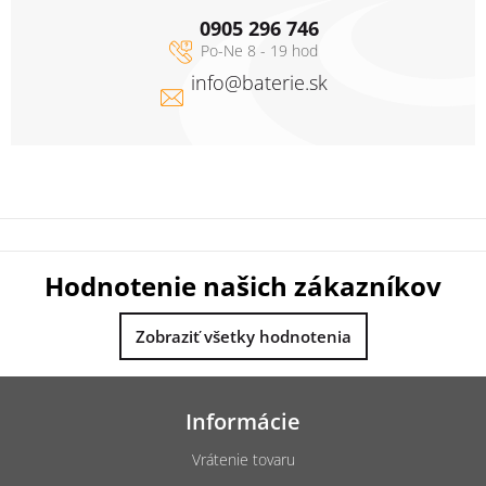
0905 296 746
info
@
baterie.sk
Hodnotenie našich zákazníkov
Zobraziť všetky hodnotenia
Z
á
Informácie
p
ä
Vrátenie tovaru
t