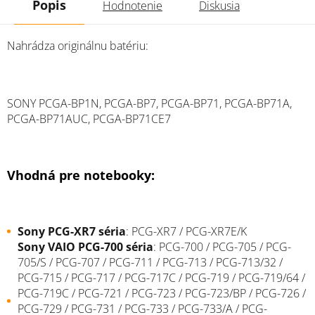
Popis
Hodnotenie
Diskusia
Nahrádza originálnu batériu:
SONY
PCGA-BP1N, PCGA-BP7, PCGA-BP71, PCGA-BP71A,
PCGA-BP71AUC, PCGA-BP71CE7
Vhodná pre notebooky:
Sony PCG-XR7 séria
: PCG-XR7 / PCG-XR7E/K
Sony
VAIO
PCG-700 séria
: PCG-700 / PCG-705 / PCG-
705/S / PCG-707 / PCG-711 / PCG-713 / PCG-713/32 /
PCG-715 / PCG-717 / PCG-717C / PCG-719 / PCG-719/64 /
PCG-719C / PCG-721 / PCG-723 / PCG-723/BP / PCG-726 /
PCG-729 / PCG-731 / PCG-733 / PCG-733/A / PCG-