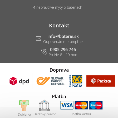
4 nepravdivé mýty o batériách
Kontakt
info
@
baterie.sk
0905 296 746
Doprava
Platba