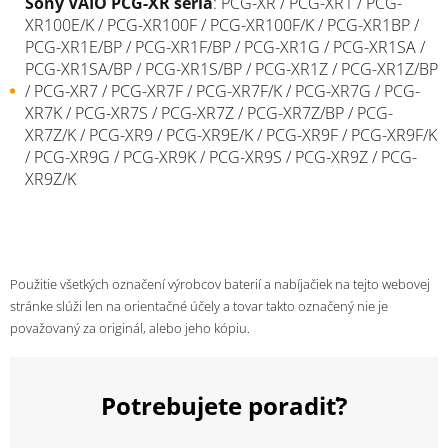
Sony
VAIO
PCG-XR
séria
:
PCG-XR
/ PCG-XR1 / PCG-
XR100E/K / PCG-XR100F / PCG-XR100F/K / PCG-XR1BP /
PCG-XR1E/BP / PCG-XR1F/BP / PCG-XR1G / PCG-XR1SA /
PCG-XR1SA/BP / PCG-XR1S/BP / PCG-XR1Z / PCG-XR1Z/BP
/ PCG-XR7 / PCG-XR7F / PCG-XR7F/K / PCG-XR7G / PCG-
XR7K / PCG-XR7S / PCG-XR7Z / PCG-XR7Z/BP / PCG-
XR7Z/K / PCG-XR9 / PCG-XR9E/K / PCG-XR9F / PCG-XR9F/K
/ PCG-XR9G / PCG-XR9K / PCG-XR9S / PCG-XR9Z / PCG-
XR9Z/K
Použitie všetkých označení výrobcov baterií a nabíjačiek na tejto webovej
stránke slúži len na orientačné účely a tovar takto označený nie je
považovaný za originál, alebo jeho kópiu.
Potrebujete poradiť?