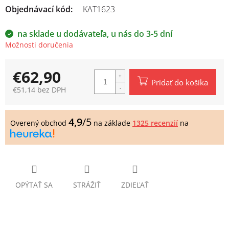
Objednávací kód:
KAT1623
na sklade u dodávateľa, u nás do 3-5 dní
Možnosti doručenia
€62,90
Pridať do košíka
€51,14 bez DPH
Jednotková
cena:
4,9
/5
Overený obchod
na základe
1325 recenzií
na
OPÝTAŤ SA
STRÁŽIŤ
ZDIEĽAŤ