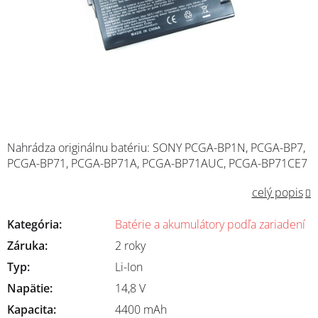
Nahrádza originálnu batériu:
SONY
PCGA-BP1N, PCGA-BP7,
PCGA-BP71, PCGA-BP71A, PCGA-BP71AUC, PCGA-BP71CE7
celý popis
Kategória
:
Batérie a akumulátory podľa zariadení
Záruka
:
2 roky
Typ
:
Li-Ion
Napätie
:
14,8 V
Kapacita
:
4400 mAh