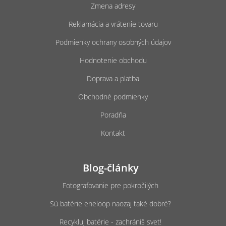
Zmena adresy
i
e
Reklamácia a vrátenie tovaru
Podmienky ochrany osobných údajov
Hodnotenie obchodu
Doprava a platba
Obchodné podmienky
Poradňa
Kontakt
Blog-články
Fotografovanie pre pokročilých
Sú batérie eneloop naozaj také dobré?
Recykluj batérie - zachrániš svet!