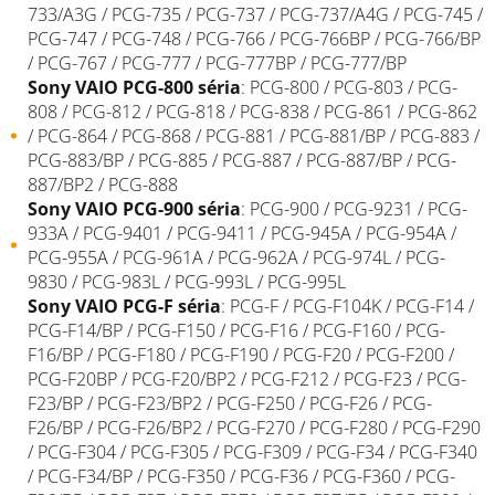
733/A3G / PCG-735 / PCG-737 / PCG-737/A4G / PCG-745 /
PCG-747 / PCG-748 / PCG-766 / PCG-766BP / PCG-766/BP
/ PCG-767 / PCG-777 / PCG-777BP / PCG-777/BP
Sony
VAIO
PCG-800 séria
: PCG-800 / PCG-803 / PCG-
808 / PCG-812 / PCG-818 / PCG-838 / PCG-861 / PCG-862
/ PCG-864 / PCG-868 / PCG-881 / PCG-881/BP / PCG-883 /
PCG-883/BP / PCG-885 / PCG-887 / PCG-887/BP / PCG-
887/BP2 / PCG-888
Sony
VAIO
PCG-900 séria
: PCG-900 / PCG-9231 / PCG-
933A / PCG-9401 / PCG-9411 / PCG-945A / PCG-954A /
PCG-955A / PCG-961A / PCG-962A / PCG-974L / PCG-
9830 / PCG-983L / PCG-993L / PCG-995L
Sony
VAIO
PCG-F
séria
:
PCG-F
/ PCG-F104K / PCG-F14 /
PCG-F14/BP / PCG-F150 / PCG-F16 / PCG-F160 / PCG-
F16/BP / PCG-F180 / PCG-F190 / PCG-F20 / PCG-F200 /
PCG-F20BP / PCG-F20/BP2 / PCG-F212 / PCG-F23 / PCG-
F23/BP / PCG-F23/BP2 / PCG-F250 / PCG-F26 / PCG-
F26/BP / PCG-F26/BP2 / PCG-F270 / PCG-F280 / PCG-F290
/ PCG-F304 / PCG-F305 / PCG-F309 / PCG-F34 / PCG-F340
/ PCG-F34/BP / PCG-F350 / PCG-F36 / PCG-F360 / PCG-