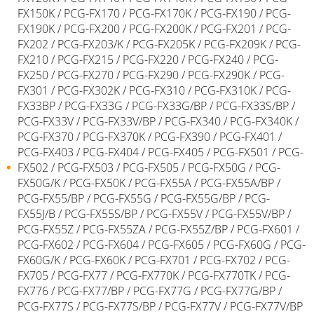
FX150K / PCG-FX170 / PCG-FX170K / PCG-FX190 / PCG-
FX190K / PCG-FX200 / PCG-FX200K / PCG-FX201 / PCG-
FX202 / PCG-FX203/K / PCG-FX205K / PCG-FX209K / PCG-
FX210 / PCG-FX215 / PCG-FX220 / PCG-FX240 / PCG-
FX250 / PCG-FX270 / PCG-FX290 / PCG-FX290K / PCG-
FX301 / PCG-FX302K / PCG-FX310 / PCG-FX310K / PCG-
FX33BP / PCG-FX33G / PCG-FX33G/BP / PCG-FX33S/BP /
PCG-FX33V / PCG-FX33V/BP / PCG-FX340 / PCG-FX340K /
PCG-FX370 / PCG-FX370K / PCG-FX390 / PCG-FX401 /
PCG-FX403 / PCG-FX404 / PCG-FX405 / PCG-FX501 / PCG-
FX502 / PCG-FX503 / PCG-FX505 / PCG-FX50G / PCG-
FX50G/K / PCG-FX50K / PCG-FX55A / PCG-FX55A/BP /
PCG-FX55/BP / PCG-FX55G / PCG-FX55G/BP / PCG-
FX55J/B / PCG-FX55S/BP / PCG-FX55V / PCG-FX55V/BP /
PCG-FX55Z / PCG-FX55ZA / PCG-FX55Z/BP / PCG-FX601 /
PCG-FX602 / PCG-FX604 / PCG-FX605 / PCG-FX60G / PCG-
FX60G/K / PCG-FX60K / PCG-FX701 / PCG-FX702 / PCG-
FX705 / PCG-FX77 / PCG-FX770K / PCG-FX770TK / PCG-
FX776 / PCG-FX77/BP / PCG-FX77G / PCG-FX77G/BP /
PCG-FX77S / PCG-FX77S/BP / PCG-FX77V / PCG-FX77V/BP