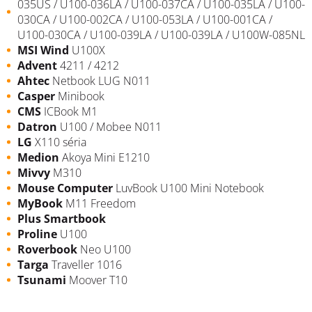
035US / U100-036LA / U100-037CA / U100-035LA / U100-
030CA / U100-002CA / U100-053LA / U100-001CA /
U100-030CA / U100-039LA / U100-039LA / U100W-085NL
MSI
Wind
U100X
Advent
4211 / 4212
Ahtec
Netbook
LUG
N011
Casper
Minibook
CMS
ICBook M1
Datron
U100 / Mobee N011
LG
X110 séria
Medion
Akoya Mini E1210
Mivvy
M310
Mouse Computer
LuvBook U100 Mini Notebook
MyBook
M11 Freedom
Plus Smartbook
Proline
U100
Roverbook
Neo U100
Targa
Traveller 1016
Tsunami
Moover T10