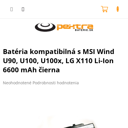
Prejsť
na
NÁKU
obsah
KOŠÍK
Batéria kompatibilná s MSI Wind
U90, U100, U100x, LG X110 Li-Ion
6600 mAh čierna
Priemerné
Neohodnotené
Podrobnosti hodnotenia
hodnotenie
produktu
je
0,0
z
5
hviezdičiek.