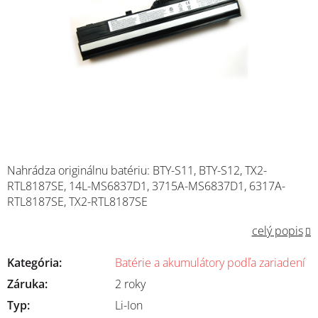
Nahrádza originálnu batériu: BTY-S11, BTY-S12, TX2-
RTL8187SE, 14L-MS6837D1, 3715A-MS6837D1, 6317A-
RTL8187SE, TX2-RTL8187SE
celý popis
Kategória
:
Batérie a akumulátory podľa zariadení
Záruka
:
2 roky
Typ
:
Li-Ion