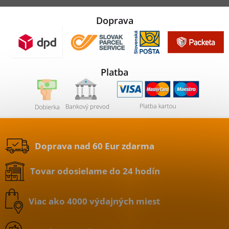
Doprava
Platba
Doprava nad 60 Eur zdarma
Tovar odosielame do 24 hodín
Viac ako 4000 výdajných miest