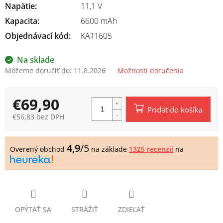
Napätie
:
11,1 V
Kapacita
:
6600 mAh
Objednávací kód:
KAT1605
Na sklade
Môžeme doručiť do:
11.8.2026
Možnosti doručenia
€69,90
Pridať do košíka
€56,83 bez DPH
Jednotková
cena:
4,9
/5
Overený obchod
na základe
1325 recenzií
na
OPÝTAŤ SA
STRÁŽIŤ
ZDIEĽAŤ