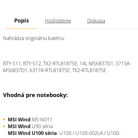
Popis
Hodnotenie
Diskusia
Nahrádza originálnu batériu:
BTY-S11, BTY-S12, TX2-RTL8187SE, 14L-MS6837D1, 3715A-
MS6837D1, 6317A-RTL8187SE, TX2-RTL8187SE
Vhodná pre notebooky:
MSI
Wind
MS-N011
MSI
Wind
U90 séria
MSI
Wind U100 séria
: U100 / U100-002LA / U100-