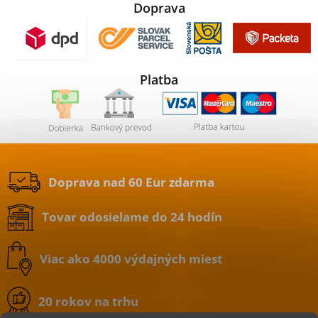
Doprava
Platba
Doprava nad 60 Eur zdarma
Tovar odosielame do 24 hodín
Viac ako 4000 výdajných miest
20 rokov na trhu