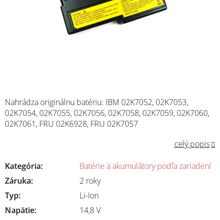
Nahrádza originálnu batériu:
IBM
02K7052, 02K7053,
02K7054, 02K7055, 02K7056, 02K7058, 02K7059, 02K7060,
02K7061,
FRU
02K6928,
FRU
02K7057
celý popis
Kategória
:
Batérie a akumulátory podľa zariadení
Záruka
:
2 roky
Typ
:
Li-Ion
Napätie
:
14,8 V