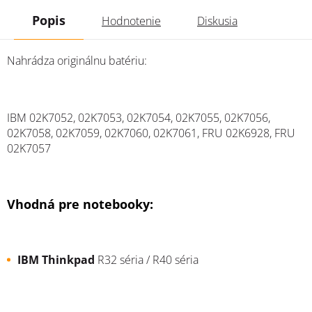
Popis
Hodnotenie
Diskusia
Nahrádza originálnu batériu:
IBM
02K7052, 02K7053, 02K7054, 02K7055, 02K7056,
02K7058, 02K7059, 02K7060, 02K7061,
FRU
02K6928,
FRU
02K7057
Vhodná pre notebooky:
IBM
Thinkpad
R32 séria / R40 séria