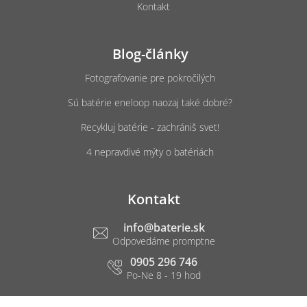
Kontakt
Blog-články
Fotografovanie pre pokročilých
Sú batérie eneloop naozaj také dobré?
Recykluj batérie - zachrániš svet!
4 nepravdivé mýty o batériách
Kontakt
info
@
baterie.sk
0905 296 746