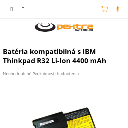
Prejsť
na
NÁKU
obsah
KOŠÍK
Batéria kompatibilná s IBM
Thinkpad R32 Li-Ion 4400 mAh
Priemerné
Neohodnotené
Podrobnosti hodnotenia
hodnotenie
produktu
je
0,0
z
5
hviezdičiek.