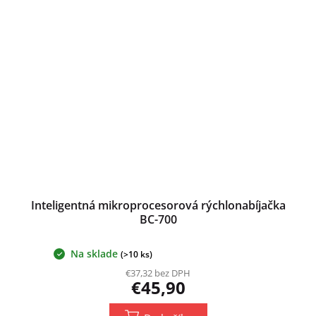
Inteligentná mikroprocesorová rýchlonabíjačka
BC-700
Na sklade
Priemerné
(>10 ks)
hodnotenie
€37,32 bez DPH
produktu
€45,90
je
5,0