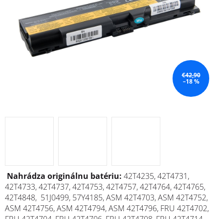
€42,90
–18 %
Nahrádza originálnu batériu:
42T4235, 42T4731,
42T4733, 42T4737, 42T4753, 42T4757, 42T4764, 42T4765,
42T4848, 51J0499, 57Y4185, ASM 42T4703, ASM 42T4752,
ASM 42T4756, ASM 42T4794, ASM 42T4796, FRU 42T4702,
FRU 42T4704, FRU 42T4706, FRU 42T4708, FRU 42T4714,