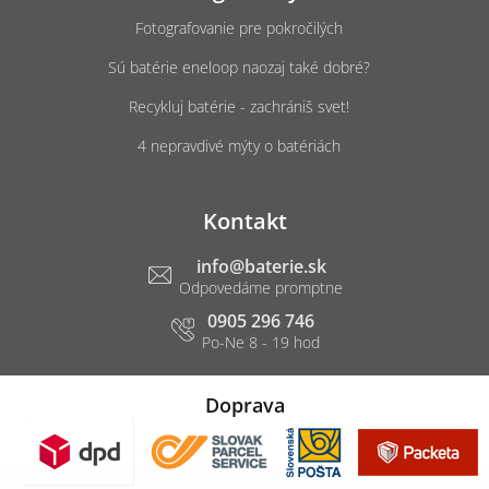
Fotografovanie pre pokročilých
Sú batérie eneloop naozaj také dobré?
Recykluj batérie - zachrániš svet!
4 nepravdivé mýty o batériách
Kontakt
info
@
baterie.sk
0905 296 746
Doprava