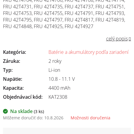
FRU 42T4731, FRU 42T4735, FRU 42T4737, FRU 42T4751,
FRU 42T4753, FRU 42T4755, FRU 42T4791, FRU 42T4793,
FRU 42T4795, FRU 42T4797, FRU 42T4817, FRU 42T4819,
FRU 42T4848, FRU 42T4925, FRU 42T4927
celý popis
Kategória
:
Batérie a akumulátory podľa zariadení
Záruka
:
2 roky
Typ
:
Li-ion
Napätie
:
10.8 - 11.1 V
Kapacita
:
4400 mAh
Objednávací kód:
KAT2308
Na sklade
(3 ks)
Môžeme doručiť do:
10.8.2026
Možnosti doručenia