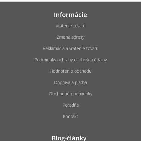
Z
á
Informácie
p
ä
Vrátenie tovaru
t
Zmena adresy
i
e
Reklamácia a vrátenie tovaru
Podmienky ochrany osobných údajov
Hodnotenie obchodu
Doprava a platba
Obchodné podmienky
Poradňa
Kontakt
Blog-články