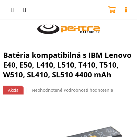
Prejsť
na
NÁKU
obsah
KOŠÍK
Batéria kompatibilná s IBM Lenovo
E40, E50, L410, L510, T410, T510,
W510, SL410, SL510 4400 mAh
Priemerné
Akcia
Neohodnotené
Podrobnosti hodnotenia
hodnotenie
produktu
je
0,0
z
5
hviezdičiek.