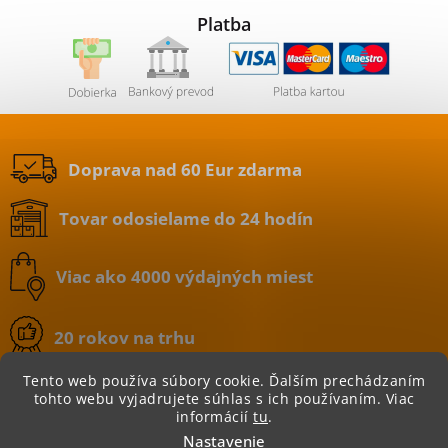
Platba
Doprava nad 60 Eur zdarma
Tovar odosielame do 24 hodín
Viac ako 4000 výdajných miest
20 rokov na trhu
Tento web používa súbory cookie. Ďalším prechádzaním
tohto webu vyjadrujete súhlas s ich používaním. Viac
informácií
tu
.
Copyright 2026
BATERIE.sk | internetový obchod
.
Nastavenie