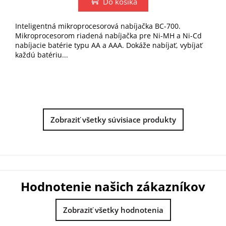
Do košíka
z
5
hviezdičiek.
Inteligentná mikroprocesorová nabíjačka BC-700.
Mikroprocesorom riadená nabíjačka pre Ni-MH a Ni-Cd
nabíjacie batérie typu AA a AAA. Dokáže nabíjať, vybíjať
každú batériu...
Zobraziť všetky súvisiace produkty
Hodnotenie našich zákazníkov
Zobraziť všetky hodnotenia