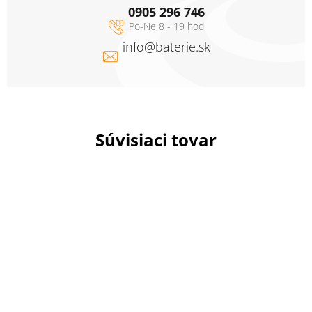
0905 296 746
info
@
baterie.sk
Súvisiaci tovar