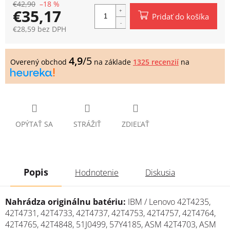
€42,90
–18 %
€35,17
Pridať do košíka
€28,59 bez DPH
Jednotková
cena:
4,9
/5
Overený obchod
na základe
1325 recenzií
na
OPÝTAŤ SA
STRÁŽIŤ
ZDIEĽAŤ
Popis
Hodnotenie
Diskusia
Nahrádza originálnu batériu:
IBM / Lenovo 42T4235,
42T4731, 42T4733, 42T4737, 42T4753, 42T4757, 42T4764,
42T4765, 42T4848, 51J0499, 57Y4185, ASM 42T4703, ASM