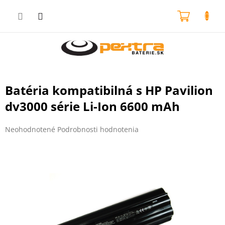
Prejsť
na
NÁKU
obsah
KOŠÍK
Batéria kompatibilná s HP Pavilion
dv3000 série Li-Ion 6600 mAh
Priemerné
Neohodnotené
Podrobnosti hodnotenia
hodnotenie
produktu
je
0,0
z
5
hviezdičiek.