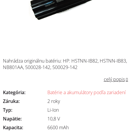
Nahrádza originálnu batériu: HP: HSTNN-IB82, HSTNN-IB83,
NB801AA, 500028-142, 500029-142
celý popis
Kategória
:
Batérie a akumulátory podľa zariadení
Záruka
:
2 roky
Typ
:
Li-Ion
Napätie
:
10,8 V
Kapacita
:
6600 mAh