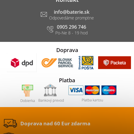
info
@
baterie.sk
0905 296 746
Doprava
Platba
Doprava nad 60 Eur zdarma