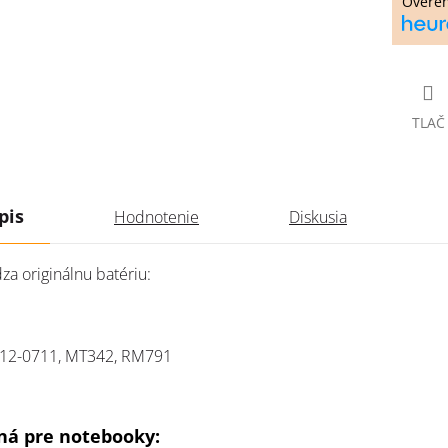
Overe
TLAČ
pis
Hodnotenie
Diskusia
za originálnu batériu:
12-0711, MT342, RM791
á pre notebooky: