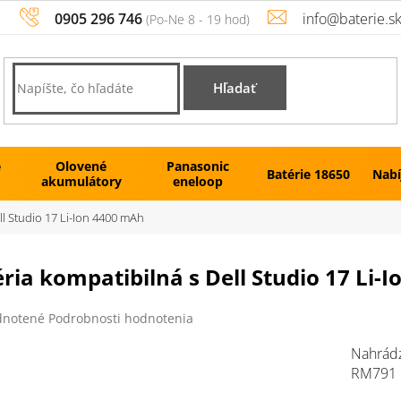
0905 296 746
info@baterie.s
Hľadať
é
Olovené
Panasonic
Batérie 18650
Nabí
akumulátory
eneloop
ll Studio 17 Li-Ion 4400 mAh
ria kompatibilná s Dell Studio 17 Li-
rné
notené
Podrobnosti hodnotenia
enie
tu
Nahrádz
RM791