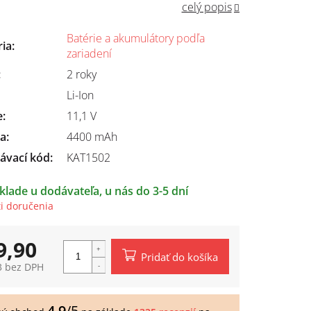
celý popis
Batérie a akumulátory podľa
ria
:
zariadení
:
2 roky
Li-Ion
e
:
11,1 V
ta
:
4400 mAh
ávací kód:
KAT1502
klade u dodávateľa, u nás do 3-5 dní
i doručenia
9,90
Pridať do košíka
3 bez DPH
tková
4,9
/5