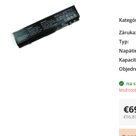
čiek.
Kategó
Záruka
Typ
:
Napäti
Kapaci
Objedn
na s
Možnost
€6
€56,8
Jedno
cena: