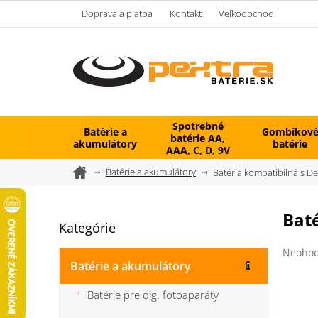
Prejsť
Doprava a platba
Kontakt
Veľkoobchod
na
obsah
Spotrebné
Batérie a
Gombíkov
batérie AA,
akumulátory
batérie
AAA, C, D, 9V
Domov
Batérie a akumulátory
Batéria kompatibilná s De
B
Baté
Kategórie
Preskočiť
o
kategórie
č
Prieme
Neohod
n
hodnot
Batérie a akumulátory
ý
produk
je
p
Batérie pre dig. fotoaparáty
0,0
a
z