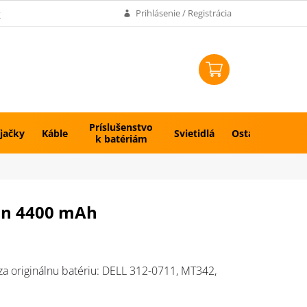
k
Prihlásenie / Registrácia
NÁKUPNÝ
KOŠÍK
Príslušenstvo
jačky
Káble
Svietidlá
Ostatné
k batériám
Ion 4400 mAh
a originálnu batériu:
DELL
312-0711, MT342,