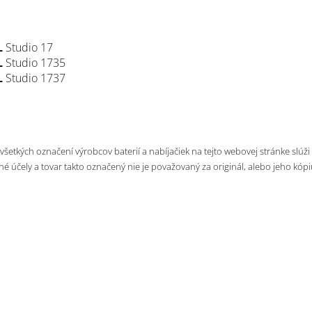
L
Studio 17
L
Studio 1735
L
Studio 1737
 všetkých označení výrobcov baterií a nabíjačiek na tejto webovej stránke slúži
né účely a tovar takto označený nie je považovaný za originál, alebo jeho kópi