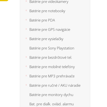
n
Batérie pre videokamery
5
e
hviezdi
Batérie pre notebooky
l
Batérie pre PDA
Batérie pre GPS navigácie
Batérie pre vysielačky
Batérie pre Sony Playstation
Batérie pre bezdrôtové tel.
Batérie pre mobilné telefóny
Batérie pre MP3 prehrávače
Batérie pre ručné / AKU náradie
Batérie pre monitory dychu
Bat. pre diaľk. ovlád. alarmu