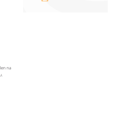
 len na
u.