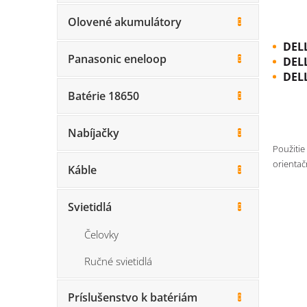
Olovené akumulátory
DEL
Panasonic eneloop
DEL
DEL
Batérie 18650
Nabíjačky
Použitie
orientač
Káble
Svietidlá
Čelovky
Ručné svietidlá
Príslušenstvo k batériám