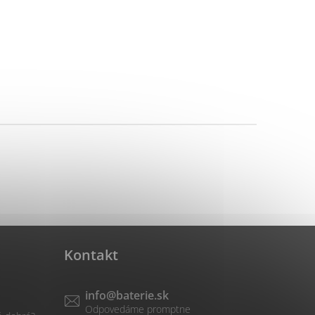
Kontakt
info
@
baterie.sk