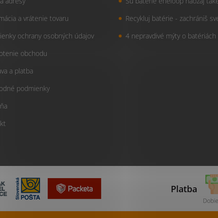
a adresy
Sú batérie eneloop naozaj tak
mácia a vrátenie tovaru
Recykluj batérie - zachrániš sv
enky ochrany osobných údajov
4 nepravdivé mýty o batériách
otenie obchodu
va a platba
odné podmienky
ňa
kt
Platba