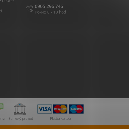
é dobré?
0905 296 746
et!