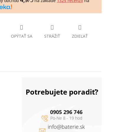
ný obchod
na základe
1325 recenzií
na
OPÝTAŤ SA
STRÁŽIŤ
ZDIEĽAŤ
Potrebujete poradiť?
0905 296 746
info
@
baterie.sk