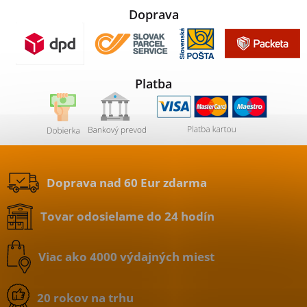
Doprava
Platba
Doprava nad 60 Eur zdarma
Tovar odosielame do 24 hodín
Viac ako 4000 výdajných miest
20 rokov na trhu