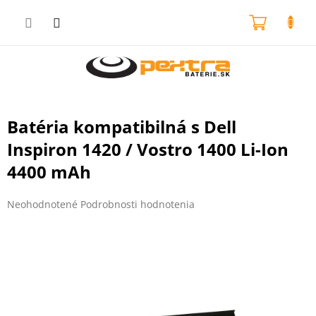
Prejsť
na
NÁKU
obsah
KOŠÍK
Batéria kompatibilná s Dell
Inspiron 1420 / Vostro 1400 Li-Ion
4400 mAh
Priemerné
Neohodnotené
Podrobnosti hodnotenia
hodnotenie
produktu
je
0,0
z
5
hviezdičiek.