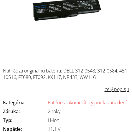
Nahrádza originálnu batériu:
DELL
312-0543, 312-0584, 451-
10516, FT080, FT092, KX117, NR433, WW116
celý popis
Kategória
:
Batérie a akumulátory podľa zariadení
Záruka
:
2 roky
Typ
:
Li-Ion
Napätie
:
11,1 V