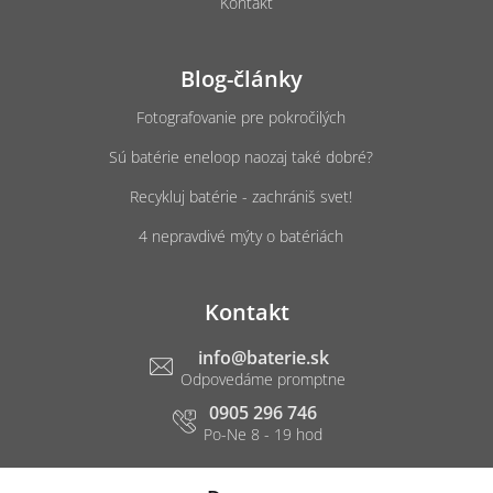
Kontakt
Blog-články
Fotografovanie pre pokročilých
Sú batérie eneloop naozaj také dobré?
Recykluj batérie - zachrániš svet!
4 nepravdivé mýty o batériách
Kontakt
info
@
baterie.sk
0905 296 746