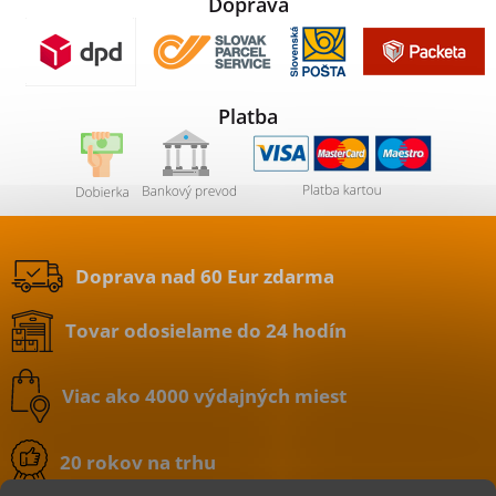
Doprava
Platba
Doprava nad 60 Eur zdarma
Tovar odosielame do 24 hodín
Viac ako 4000 výdajných miest
20 rokov na trhu