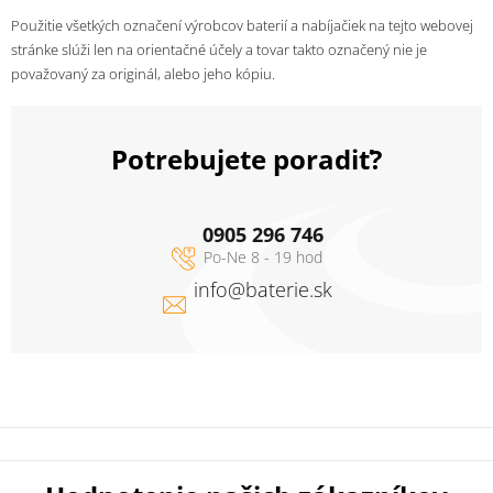
Použitie všetkých označení výrobcov baterií a nabíjačiek na tejto webovej
stránke slúži len na orientačné účely a tovar takto označený nie je
považovaný za originál, alebo jeho kópiu.
Potrebujete poradiť?
0905 296 746
info
@
baterie.sk