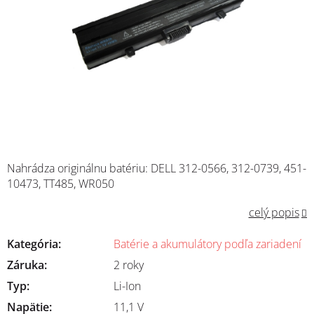
Nahrádza originálnu batériu:
DELL
312-0566, 312-0739, 451-
10473, TT485, WR050
celý popis
Kategória
:
Batérie a akumulátory podľa zariadení
Záruka
:
2 roky
Typ
:
Li-Ion
Napätie
:
11,1 V