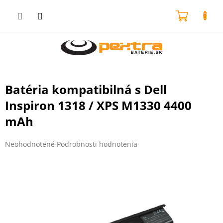
Prejsť
na
NÁKU
obsah
KOŠÍK
Batéria kompatibilná s Dell
Inspiron 1318 / XPS M1330 4400
mAh
Priemerné
Neohodnotené
Podrobnosti hodnotenia
hodnotenie
produktu
je
0,0
z
5
hviezdičiek.