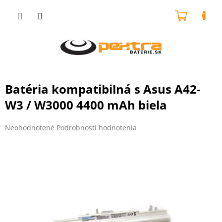
Prejsť
na
NÁKU
obsah
KOŠÍK
Batéria kompatibilná s Asus A42-
W3 / W3000 4400 mAh biela
Priemerné
Neohodnotené
Podrobnosti hodnotenia
hodnotenie
produktu
je
0,0
z
5
hviezdičiek.