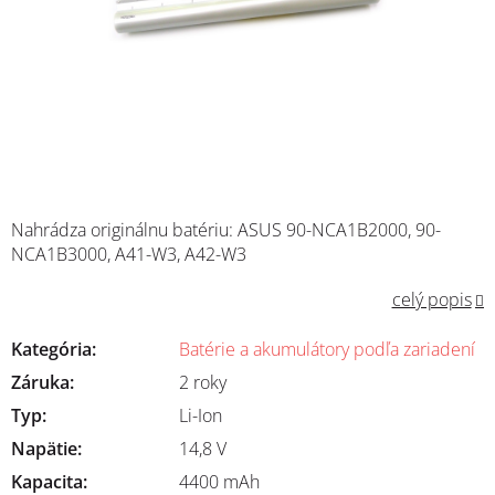
Nahrádza originálnu batériu:
ASUS
90-NCA1B2000, 90-
NCA1B3000, A41-W3, A42-W3
celý popis
Kategória
:
Batérie a akumulátory podľa zariadení
Záruka
:
2 roky
Typ
:
Li-Ion
Napätie
:
14,8 V
Kapacita
:
4400 mAh