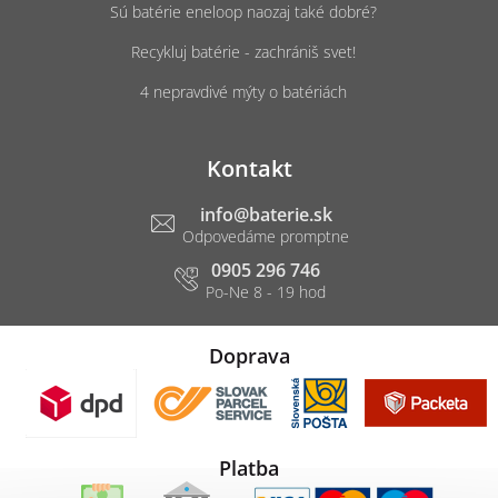
Sú batérie eneloop naozaj také dobré?
Recykluj batérie - zachrániš svet!
4 nepravdivé mýty o batériách
Kontakt
info
@
baterie.sk
0905 296 746
Doprava
Platba