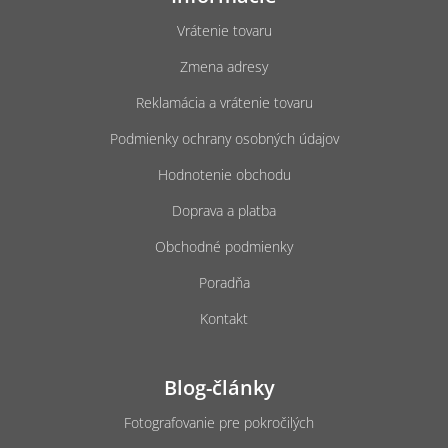
p
ä
Vrátenie tovaru
t
Zmena adresy
i
e
Reklamácia a vrátenie tovaru
Podmienky ochrany osobných údajov
Hodnotenie obchodu
Doprava a platba
Obchodné podmienky
Poradňa
Kontakt
Blog-články
Fotografovanie pre pokročilých