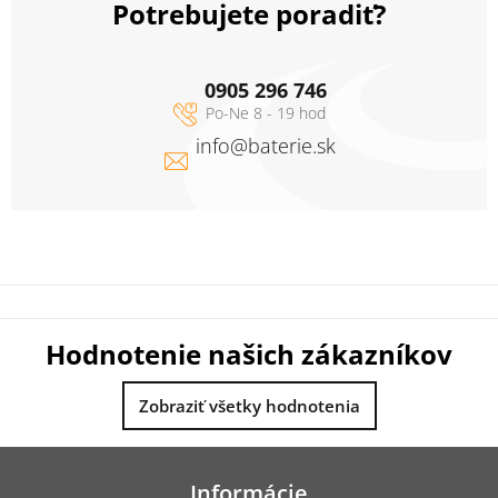
Potrebujete poradiť?
0905 296 746
info
@
baterie.sk
Hodnotenie našich zákazníkov
Zobraziť všetky hodnotenia
Z
á
Informácie