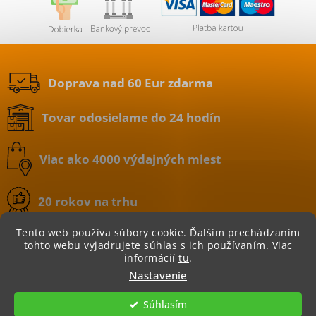
Doprava nad 60 Eur zdarma
Tovar odosielame do 24 hodín
Viac ako 4000 výdajných miest
20 rokov na trhu
Tento web používa súbory cookie. Ďalším prechádzaním
tohto webu vyjadrujete súhlas s ich používaním. Viac
informácií
tu
.
Copyright 2026
BATERIE.sk | internetový obchod
.
Nastavenie
Všetky práva vyhradené.
Súhlasím
Vytvoril Shoptet
|
Nakódoval eshopGuru