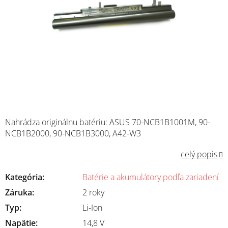
Nahrádza originálnu batériu:
ASUS
70-NCB1B1001M, 90-
NCB1B2000, 90-NCB1B3000, A42-W3
celý popis
Kategória
:
Batérie a akumulátory podľa zariadení
Záruka
:
2 roky
Typ
:
Li-Ion
Napätie
:
14,8 V