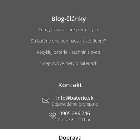
Blog-články
Fotografovanie pre pokročilých
Sú batérie eneloop naozaj také dobré?
Recykluj batérie - zachrániš svet!
4 nepravdivé mýty o batériách
Kontakt
info
@
baterie.sk
0905 296 746
Doprava