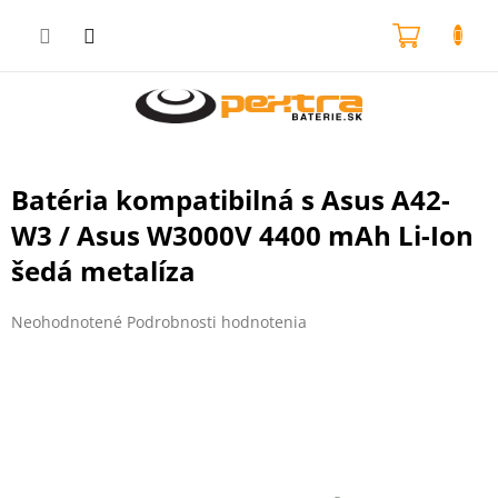
Prejsť
na
NÁKU
obsah
KOŠÍK
Batéria kompatibilná s Asus A42-
W3 / Asus W3000V 4400 mAh Li-Ion
šedá metalíza
Priemerné
Neohodnotené
Podrobnosti hodnotenia
hodnotenie
produktu
je
0,0
z
5
hviezdičiek.