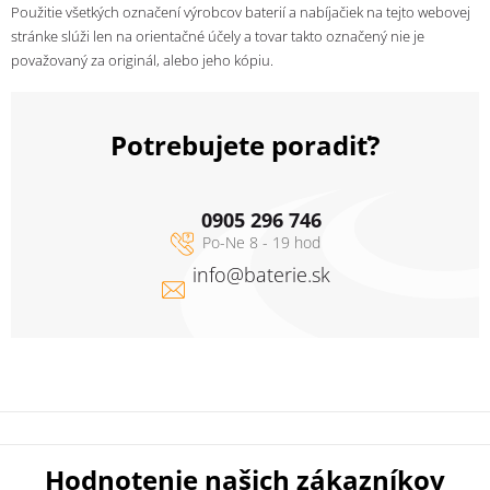
Použitie všetkých označení výrobcov baterií a nabíjačiek na tejto webovej
stránke slúži len na orientačné účely a tovar takto označený nie je
považovaný za originál, alebo jeho kópiu.
Potrebujete poradiť?
0905 296 746
info
@
baterie.sk
Hodnotenie našich zákazníkov