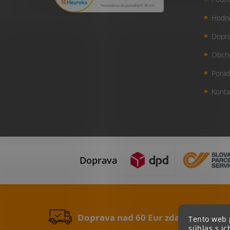
Hodn
Dopra
Obch
Porad
Konta
Doprava
Doprava nad 60 Eur zdarma
Tento web 
súhlas s ic