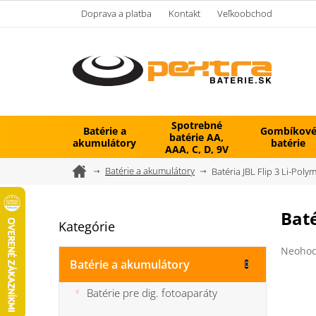
Prejsť
Doprava a platba
Kontakt
Veľkoobchod
na
obsah
Spotrebné
Batérie a
Gombíkov
batérie AA,
akumulátory
batérie
AAA, C, D, 9V
Domov
Batérie a akumulátory
Batéria JBL Flip 3 Li-Pol
B
Baté
Kategórie
Preskočiť
o
kategórie
č
Prieme
Neohod
n
hodnot
Batérie a akumulátory
ý
produk
je
p
Batérie pre dig. fotoaparáty
0,0
a
z