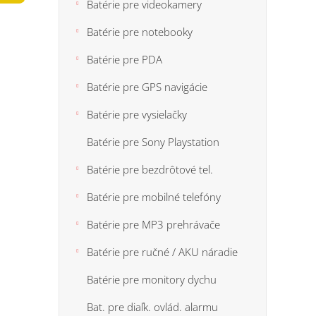
n
Batérie pre videokamery
5
e
hviezdi
Batérie pre notebooky
l
Batérie pre PDA
Batérie pre GPS navigácie
Batérie pre vysielačky
Batérie pre Sony Playstation
Batérie pre bezdrôtové tel.
Batérie pre mobilné telefóny
Batérie pre MP3 prehrávače
Batérie pre ručné / AKU náradie
Batérie pre monitory dychu
Bat. pre diaľk. ovlád. alarmu