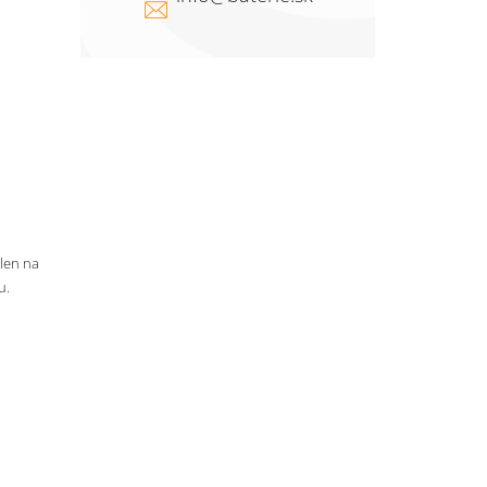
 len na
u.