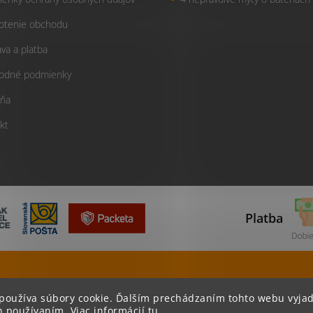
otenie obchodu
va a platba
odné podmienky
ňa
kt
Platba
Tovar odosielame do 24 hodín
Viac ako 400
používa súbory cookie. Ďalším prechádzaním tohto webu vyjad
h používaním. Viac informácií
tu
.