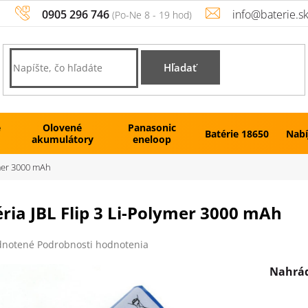
0905 296 746
info@baterie.s
Hľadať
é
Olovené
Panasonic
Batérie 18650
Nabí
akumulátory
eneloop
ymer 3000 mAh
ria JBL Flip 3 Li-Polymer 3000 mAh
rné
notené
Podrobnosti hodnotenia
enie
tu
Nahrád