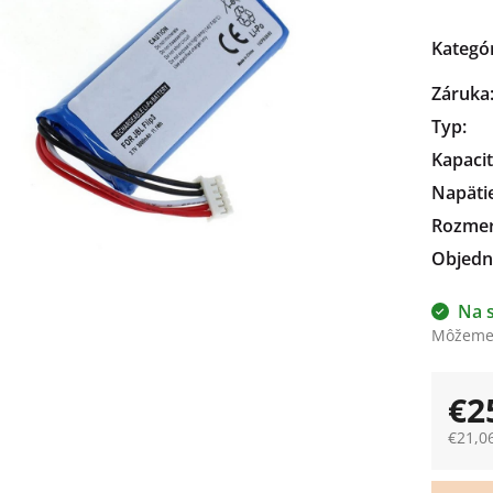
čiek.
Kategó
Záruka
Typ
:
Kapaci
Napäti
Rozme
Objedn
Na 
Môžeme 
€2
€21,0
Jedno
cena: