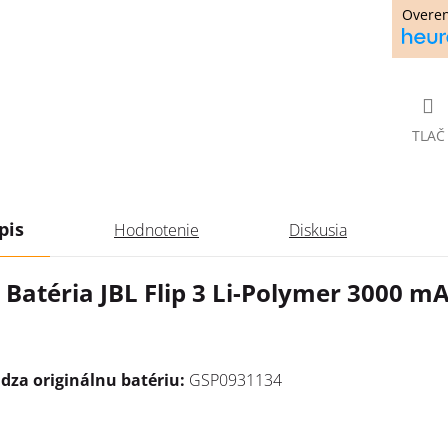
Overe
TLAČ
pis
Hodnotenie
Diskusia
Batéria JBL Flip 3 Li-Polymer 3000 m
dza originálnu batériu:
GSP0931134