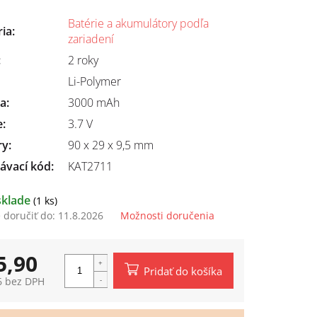
Batérie a akumulátory podľa
ria
:
zariadení
:
2 roky
Li-Polymer
ta
:
3000 mAh
e
:
3.7 V
ry
:
90 x 29 x 9,5 mm
ávací kód:
KAT2711
sklade
(1 ks)
doručiť do:
11.8.2026
Možnosti doručenia
5,90
Pridať do košíka
6 bez DPH
tková