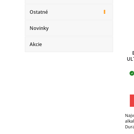
Ostatné
Novinky
Akcie
UL
Najv
alka
Dura