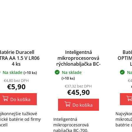
Batérie Duracell
Inteligentná
Baté
TRA AA 1.5 V LR06
mikroprocesorová
OPTIM
4 ks
rýchlonabíjačka BC-
700
Na sklade
Na sklade
Na
(>10 ks)
Priemerné
(>10 ks)
€4,80 bez DPH
€4
hodnotenie
€5,90
€37,32 bez DPH
produktu
€45,90
je
5,0
Do košíka
z
Do košíka
5
hviezdičiek.
ýkonnejšie tužkové
Najvýko
lické batérie od firmy
Inteligentná
mikrotuž
cell
mikroprocesorová
batérie 
nabíjačka BC-700.