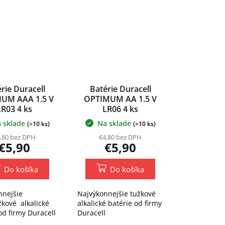
rie Duracell
Batérie Duracell
UM AAA 1.5 V
OPTIMUM AA 1.5 V
LR03 4 ks
LR06 4 ks
 sklade
Na sklade
(>10 ks)
(>10 ks)
,80 bez DPH
€4,80 bez DPH
€5,90
€5,90
Do košíka
Do košíka
nnejšie
Najvýkonnejšie tužkové
kové alkalické
alkalické batérie od firmy
od firmy Duracell
Duracell