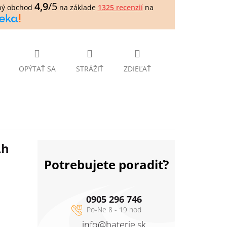
4,9
/5
ný obchod
na základe
1325 recenzií
na
OPÝTAŤ SA
STRÁŽIŤ
ZDIEĽAŤ
Ah
Potrebujete poradiť?
0905 296 746
info
@
baterie.sk