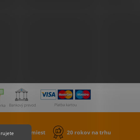
0 výdajných miest
20 rokov na trhu
rujete