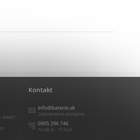
Kontakt
info
@
baterie.sk
é dobré?
0905 296 746
et!