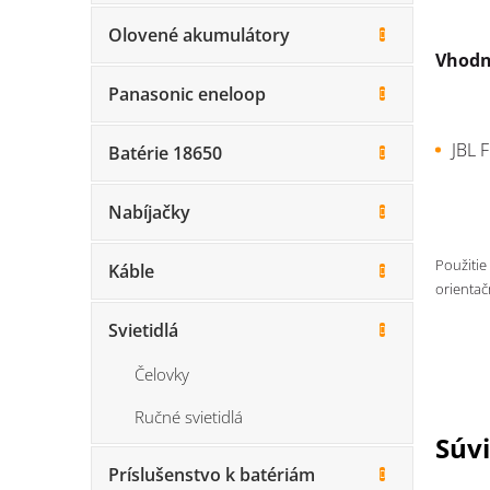
Olovené akumulátory
Vhodn
Panasonic eneloop
JBL F
Batérie 18650
Nabíjačky
Použitie
Káble
orientač
Svietidlá
Čelovky
Ručné svietidlá
Súvi
Príslušenstvo k batériám