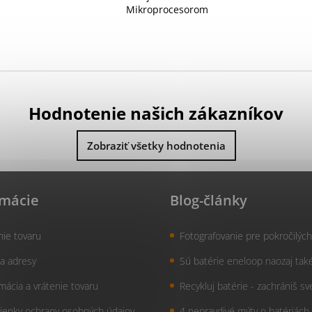
Mikroprocesorom
riadená nabíjačka pre
Ni-MH a Ni-Cd nabíjacie
batérie typu AA a AAA.
Dokáže nabíjať, vybíjať
každú batériu...
Hodnotenie našich zákazníkov
Zobraziť všetky hodnotenia
rmácie
Blog-články
nie tovaru
Fotografovanie pre pokročilých
a adresy
Sú batérie eneloop naozaj tak
mácia a vrátenie tovaru
Recykluj batérie - zachrániš sv
enky ochrany osobných údajov
4 nepravdivé mýty o batériách