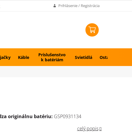
k
Prihlásenie / Registrácia
NÁKUPNÝ
KOŠÍK
Príslušenstvo
jačky
Káble
Svietidlá
Ostatné
k batériám
za originálnu batériu:
GSP0931134
celý popis