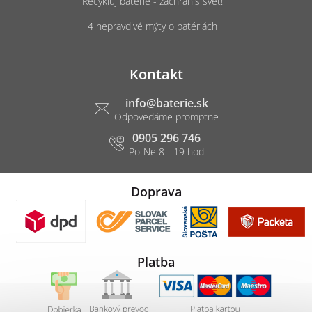
Recykluj batérie - zachrániš svet!
4 nepravdivé mýty o batériách
Kontakt
info
@
baterie.sk
0905 296 746
Doprava
Platba