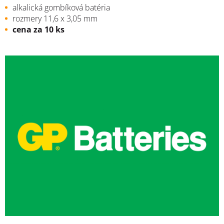
alkalická gombíková batéria
rozmery 11,6 x 3,05 mm
cena za 10 ks