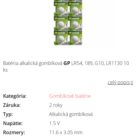
Batéria alkalická gombíková
GP
LR54, 189, G10, LR1130 10
ks
celý popis
Kategória
:
Gombíkové batérie
Záruka
:
2 roky
Typ
:
Alkalická gombíková
Napätie
:
1.5 V
Rozmery
:
11.6 x 3.05 mm