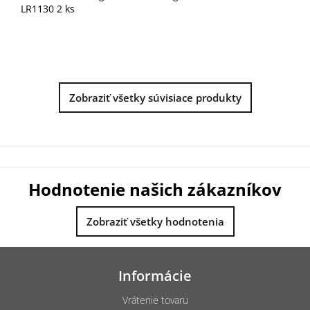
LR1130 2 ks
Zobraziť všetky súvisiace produkty
Hodnotenie našich zákazníkov
Zobraziť všetky hodnotenia
Z
á
Informácie
p
ä
Vrátenie tovaru