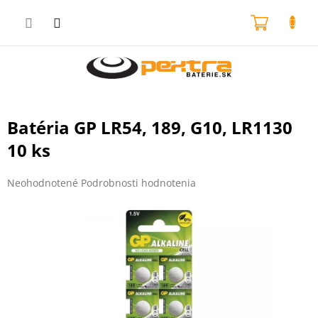
Prejsť
na
NÁKU
obsah
KOŠÍK
Batéria GP LR54, 189, G10, LR1130
10 ks
Priemerné
Neohodnotené
Podrobnosti hodnotenia
hodnotenie
produktu
je
0,0
z
5
hviezdičiek.