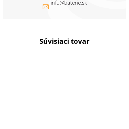
info
@
baterie.sk
Súvisiaci tovar