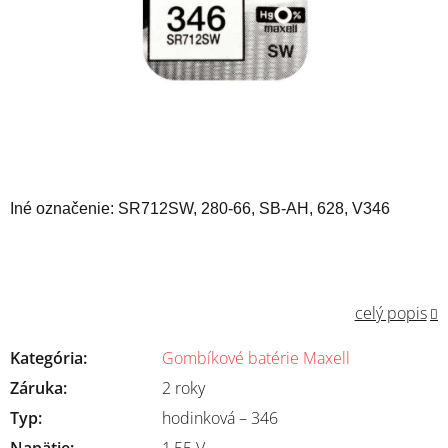
Iné označenie:
SR712SW, 280-66, SB-AH, 628, V346
celý popis
Kategória
:
Gombíkové batérie Maxell
Záruka
:
2 roky
Typ
:
hodinková – 346
Napätie
:
1,55 V