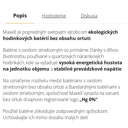
Popis
Hodnotenie
Diskusia
Maxell je popredným svetovým výrobcom
ekologických
hodinkových batérií bez obsahu ortuti
.
Batérie s oxidom strieborným sú primárne články s dlhou
životnosťou používané v quartzových náramkových
hodinkách, kde sa vyžaduje
vysoká energetická hustota
na jednotku objemu
a
stabilné prevádzkové napätie
.
Na označenie rozdielu medzi batériami s oxidom
strieborným bez obsahu ortuti a štandardnými batériami s
oxidom strieborným, spoločnosť Maxell vyrazila na variant
bez ortuti dizajnovo registrované logo
„Hg 0%“
.
Použité batérie zlikvidujte zodpovedným spôsobom.
Uchovávajte ich mimo dosahu malých detí