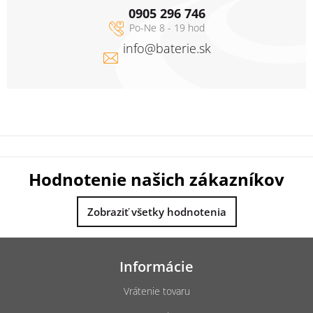
0905 296 746
info
@
baterie.sk
Hodnotenie našich zákazníkov
Zobraziť všetky hodnotenia
Z
á
Informácie
p
ä
Vrátenie tovaru
t