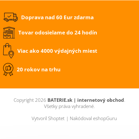
Doprava nad 60 Eur zdarma
Tovar odosielame do 24 hodín
Viac ako 4000 výdajných miest
20 rokov na trhu
Copyright 2026
BATERIE.sk | internetový obchod
.
Všetky práva vyhradené.
Vytvoril Shoptet
|
Nakódoval eshopGuru