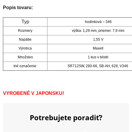
Popis tovaru:
Typ
hodinková – 346
Rozmery
výška: 1,29 mm, priemer: 7,9 mm
Napätie
1,55 V
Výrobca
Maxell
Množstvo
1 kus v blistri
Iné označenie:
SR712SW, 280-66, SB-AH, 628, V346
VYROBENÉ V JAPONSKU!
Potrebujete poradiť?