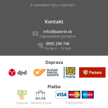
4 nepravdivé mýty o batériách
Kontakt
info
@
baterie.sk
0905 296 746
Doprava
Platba