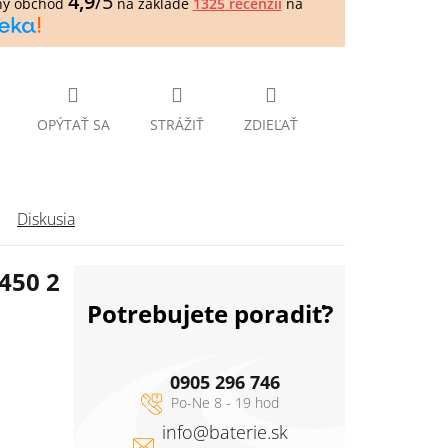
4,9
/5
ný obchod
na základe
1325 recenzií
na
OPÝTAŤ SA
STRÁŽIŤ
ZDIEĽAŤ
Diskusia
450 2
Potrebujete poradiť?
0905 296 746
info
@
baterie.sk