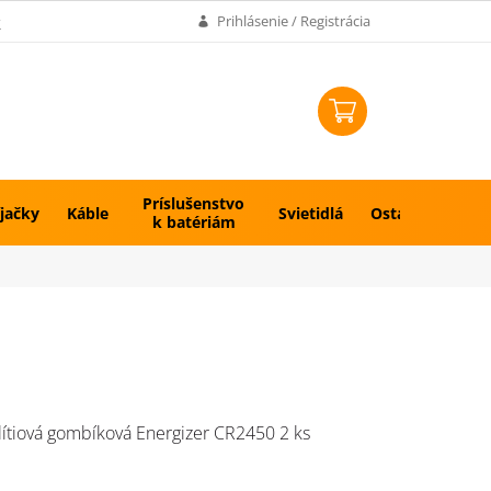
k
Prihlásenie / Registrácia
NÁKUPNÝ
KOŠÍK
Príslušenstvo
jačky
Káble
Svietidlá
Ostatné
k batériám
 lítiová gombíková Energizer CR2450 2 ks