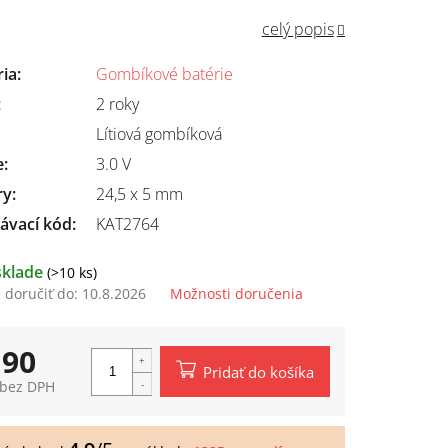
celý popis
ria
:
Gombíkové batérie
:
2 roky
Lítiová gombíková
e
:
3.0 V
ry
:
24,5 x 5 mm
ávací kód:
KAT2764
sklade
(>10 ks)
doručiť do:
10.8.2026
Možnosti doručenia
,90
Pridať do košíka
 bez DPH
tková