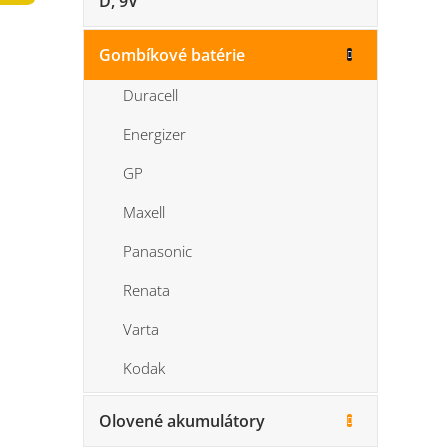
D, 9V
n
5
e
hviezdi
l
Gombíkové batérie
Duracell
Energizer
GP
Maxell
Panasonic
Renata
Varta
Kodak
Olovené akumulátory