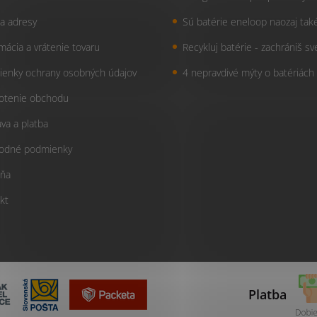
a adresy
Sú batérie eneloop naozaj tak
mácia a vrátenie tovaru
Recykluj batérie - zachrániš sv
enky ochrany osobných údajov
4 nepravdivé mýty o batériách
otenie obchodu
va a platba
odné podmienky
ňa
kt
Platba