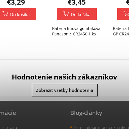
€3,29
€3,45
Do košíka
Do košíka
Batéria lítiová gombíková
Batéria 
Panasonic CR2450 1 ks
GP CR24
Hodnotenie našich zákazníkov
Zobraziť všetky hodnotenia
rmácie
Blog-články
nie tovaru
Fotografovanie pre pokročilých