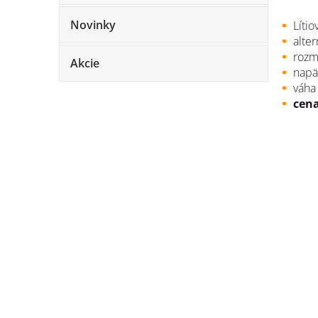
Novinky
Líti
alte
rozm
Akcie
napä
váha
cena