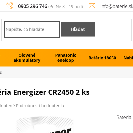
0905 296 746
info@baterie.s
Hľadať
é
Olovené
Panasonic
Batérie 18650
Nabí
akumulátory
eneloop
ks
ria Energizer CR2450 2 ks
rné
notené
Podrobnosti hodnotenia
enie
tu
Batéria