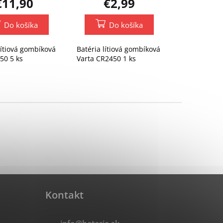
€11,90
€2,99
Do košíka
Do košíka
lítiová gombíková
Batéria lítiová gombíková
50 5 ks
Varta CR2450 1 ks
Kontakt