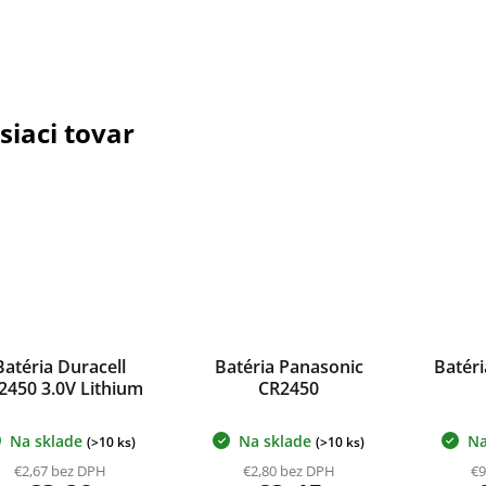
siaci tovar
Batéria Duracell
Batéria Panasonic
Batér
2450 3.0V Lithium
CR2450
Na sklade
Na sklade
Na
(>10 ks)
(>10 ks)
€2,67 bez DPH
€2,80 bez DPH
€9