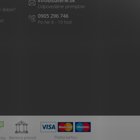
info
@
baterie.sk
é dobré?
0905 296 746
et!