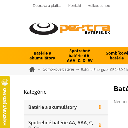
Prejsť
Doprava a platba
Kontakt
Veľkoobchod
na
obsah
Spotrebné
Batérie a
Gombíkov
batérie AA,
akumulátory
batérie
AAA, C, D, 9V
Domov
Gombíkové batérie
Batéria Energizer CR2450 2 
B
Baté
Kategórie
Preskočiť
o
kategórie
č
Prieme
Neohod
n
hodnot
Batérie a akumulátory
ý
produk
je
p
0,0
Spotrebné batérie AA, AAA, C,
a
z