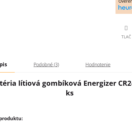
Overe
TLAČ
pis
Podobné (3)
Hodnotenie
téria lítiová gombíková Energizer CR2
ks
 produktu: