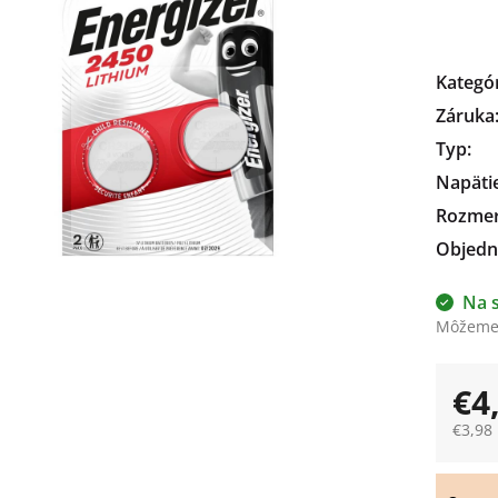
čiek.
Kategó
Záruka
Typ
:
Napäti
Rozme
Objedn
Na 
Môžeme 
€4
€3,98
Jedno
cena: