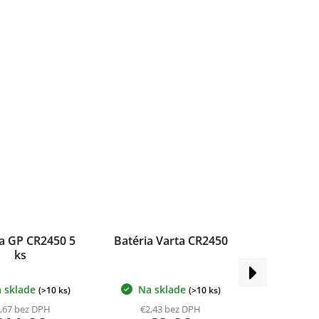
ia GP CR2450 5
Batéria Varta CR2450
ks
Ďalší
produkt
 sklade
Na sklade
(>10 ks)
(>10 ks)
,67 bez DPH
€2,43 bez DPH