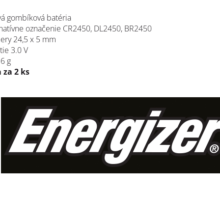
ová gombíková batéria
rnatívne označenie
CR2450, DL2450, BR2450
ery 24,5 x 5 mm
tie 3.0 V
 6 g
 za 2 ks