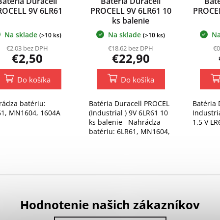
Batéria Duracell
Batéria Duracell
Baté
ROCELL 9V 6LR61
PROCELL 9V 6LR61 10
PROCEL
ks balenie
Na sklade
Na sklade
Na
(>10 ks)
(>10 ks)
€2,03 bez DPH
€18,62 bez DPH
€0
€2,50
€22,90
Do košíka
Do košíka
ádza batériu:
Batéria Duracell PROCEL
Batéria 
61, MN1604, 1604A
(Industrial ) 9V 6LR61 10
Industri
ks balenie Nahrádza
1.5 V LR
batériu: 6LR61, MN1604,
1604A
Hodnotenie našich zákazníkov