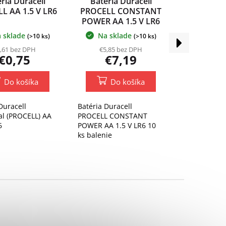
ria Duracell
Batéria Duracell
L AA 1.5 V LR6
PROCELL CONSTANT
POWER AA 1.5 V LR6
10 ks balenie
 sklade
Na sklade
(>10 ks)
(>10 ks)
Ďalší
produkt
,61 bez DPH
€5,85 bez DPH
€0,75
€7,19
Do košíka
Do košíka
Duracell
Batéria Duracell
al (PROCELL) AA
PROCELL CONSTANT
6
POWER AA 1.5 V LR6 10
ks balenie