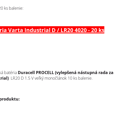
20 ks balenie:
ia Varta Industrial D / LR20 4020 - 20 ks
ká batéria
Duracell PROCELL (vylepšená nástupná rada za
rial)
LR20 D 1.5 V veľký monočlánok 10 ks balenie.
 produktu: