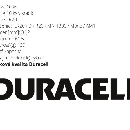
 za 10 ks
ie 10 ks v krabici
D / LR20
čenie:
LR20 / D / R20 / MN 1300 / Mono / AM1
mer [
mm]:
34,2
 [
mm]:
61,5
nosť (
g
): 139
ká
kapacita
ajúci
elektrický
výkon
ková kvalita Duracell