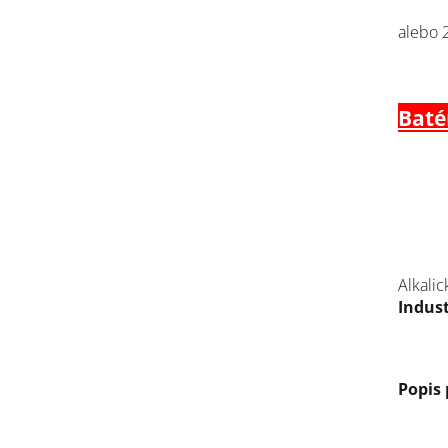
alebo 
Batér
Alkalic
Indust
Popis