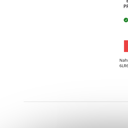
P
Nahr
6LR