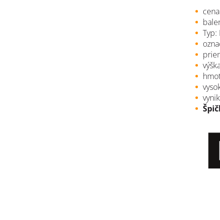
cena
balen
Typ:
ozna
prie
výška
hmot
vyso
vynik
Špič