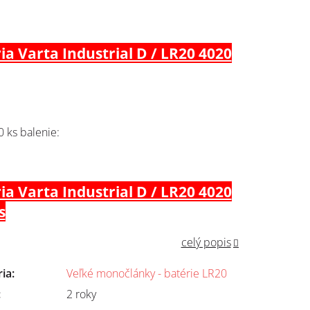
ia Varta Industrial D / LR20 4020
0 ks balenie:
ia Varta Industrial D / LR20 4020
s
celý popis
ria
:
Veľké monočlánky - batérie LR20
:
2 roky