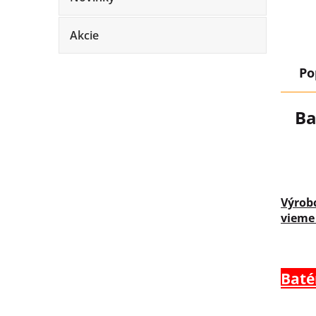
Akcie
Po
Ba
Výrob
vieme
Baté