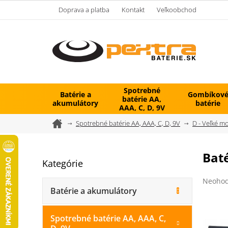
Prejsť
Doprava a platba
Kontakt
Veľkoobchod
na
obsah
Spotrebné
Batérie a
Gombíkov
batérie AA,
akumulátory
batérie
AAA, C, D, 9V
Domov
Spotrebné batérie AA, AAA, C, D, 9V
D - Veľké m
B
Baté
Kategórie
Preskočiť
o
kategórie
č
Prieme
Neohod
n
hodnot
Batérie a akumulátory
ý
produk
je
p
0,0
Spotrebné batérie AA, AAA, C,
a
z