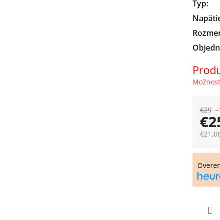
Typ
:
Napäti
Rozme
Objedn
Produ
Možnost
€29
–
€2
€21,0
Jedno
cena:
Overe