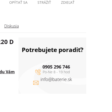
OPÝTAŤ SA
STRÁŽIŤ
ZDIEĽAŤ
Diskusia
R20 D
Potrebujete poradiť?
0905 296 746
adu Vám
info
@
baterie.sk