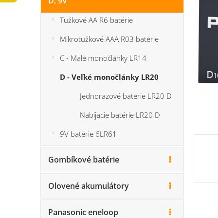
D, 9V
n
5
e
hviezdi
Tužkové AA R6 batérie
l
Mikrotužkové AAA R03 batérie
C - Malé monočlánky LR14
D - Veľké monočlánky LR20
Jednorazové batérie LR20 D
Nabíjacie batérie LR20 D
9V batérie 6LR61
Gombíkové batérie
Olovené akumulátory
Panasonic eneloop