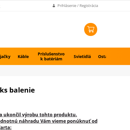
k
Prihlásenie / Registrácia
NÁKUPNÝ
KOŠÍK
Príslušenstvo
jačky
Káble
Svietidlá
Ostatné
k batériám
ks balenie
a ukončil výrobu tohto produktu.
dnotnú náhradu Vám vieme ponúknuť od
arta: