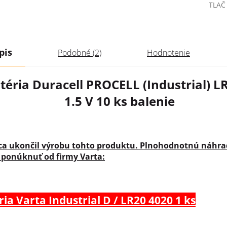
TLAČ
pis
Podobné (2)
Hodnotenie
téria Duracell PROCELL (Industrial) L
1.5 V 10 ks balenie
ca ukončil výrobu tohto produktu. Plnohodnotnú náhr
 ponúknuť od firmy Varta:
ria Varta Industrial D / LR20 4020 1 ks