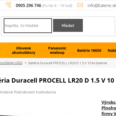
0905 296 746
info@baterie.s
Hľadať
é
Olovené
Panasonic
Batérie 18650
Nabí
akumulátory
eneloop
onočlánky LR20
Batéria Duracell PROCELL LR20 D 1.5 V 10 ks balenie
ria Duracell PROCELL LR20 D 1.5 V 10 
rné
notené
Podrobnosti hodnotenia
enie
tu
Výrobc
Plnoho
firmy V