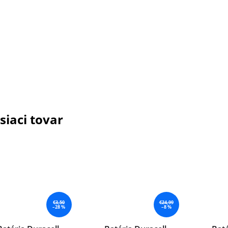
siaci tovar
€3,50
€24,99
–28 %
–8 %