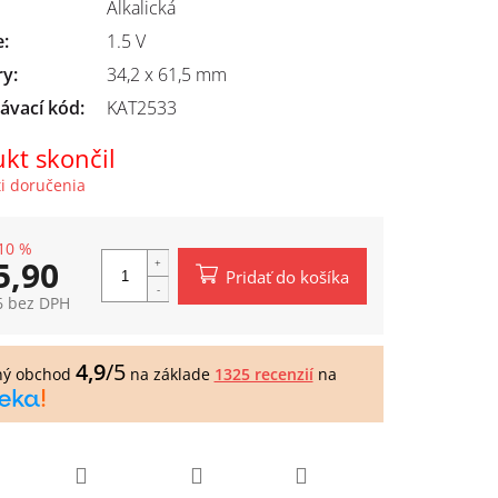
Alkalická
e
:
1.5 V
ry
:
34,2 x 61,5 mm
ávací kód:
KAT2533
kt skončil
i doručenia
10 %
5,90
Pridať do košíka
6 bez DPH
tková
4,9
/5
ný obchod
na základe
1325 recenzií
na