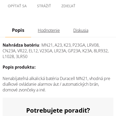
OPÝTAŤ SA
STRÁŽIŤ
ZDIEĽAŤ
Popis
Hodnotenie
Diskusia
Nahrádza batériu
: MN21, A23, K23, P23GA, LRV08,
CN23A, VR22, EL12, V23GA, LR23A, GP23A, K23A, 8LR932,
L1028, 3LR50
Popis produktu:
Nenabíjateľná alkalická batéria Duracell MN21, vhodná pre
diaľkové ovládanie alarmov áut / automatických brán,
domové zvončeky a iné.
Potrebujete poradiť?