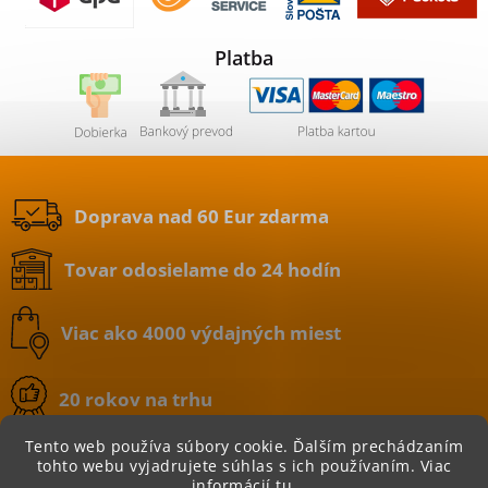
Platba
Doprava nad 60 Eur zdarma
Tovar odosielame do 24 hodín
Viac ako 4000 výdajných miest
20 rokov na trhu
Tento web používa súbory cookie. Ďalším prechádzaním
tohto webu vyjadrujete súhlas s ich používaním. Viac
informácií
tu
.