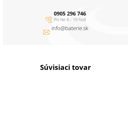
0905 296 746
info
@
baterie.sk
Súvisiaci tovar