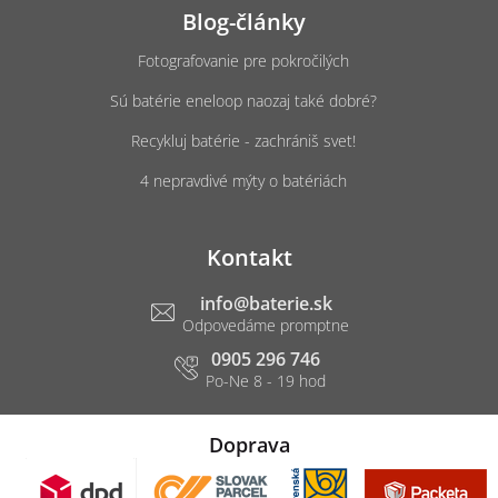
Blog-články
Fotografovanie pre pokročilých
Sú batérie eneloop naozaj také dobré?
Recykluj batérie - zachrániš svet!
4 nepravdivé mýty o batériách
Kontakt
info
@
baterie.sk
0905 296 746
Doprava