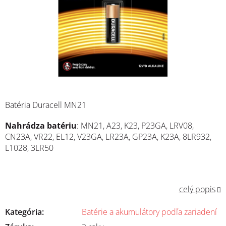
Batéria Duracell MN21
Nahrádza batériu
: MN21, A23, K23, P23GA, LRV08,
CN23A, VR22, EL12, V23GA, LR23A, GP23A, K23A, 8LR932,
L1028, 3LR50
celý popis
Kategória
:
Batérie a akumulátory podľa zariadení