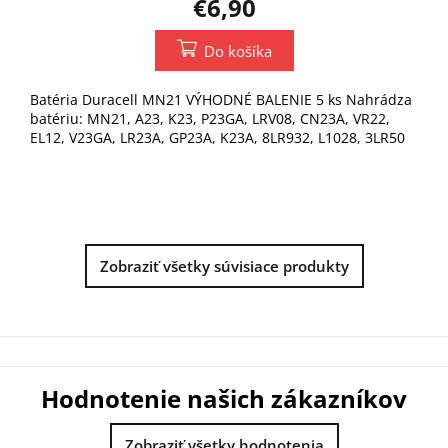
€6,90
Do košíka
Batéria Duracell MN21 VÝHODNÉ BALENIE 5 ks Nahrádza
batériu: MN21, A23, K23, P23GA, LRV08, CN23A, VR22,
EL12, V23GA, LR23A, GP23A, K23A, 8LR932, L1028, 3LR50
Zobraziť všetky súvisiace produkty
Hodnotenie našich zákazníkov
Zobraziť všetky hodnotenia