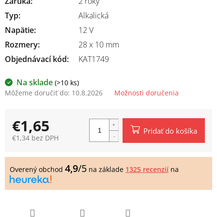
Záruka
:
2 roky
Typ
:
Alkalická
Napätie
:
12 V
Rozmery
:
28 x 10 mm
Objednávací kód:
KAT1749
Na sklade
(>10 ks)
Môžeme doručiť do:
10.8.2026
Možnosti doručenia
€1,65
Pridať do košíka
€1,34 bez DPH
Jednotková
cena:
4,9
/5
Overený obchod
na základe
1325 recenzií
na