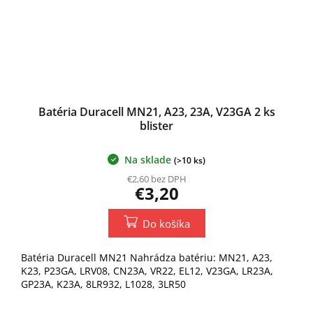
Batéria Duracell MN21, A23, 23A, V23GA 2 ks
blister
Na sklade
(>10 ks)
€2,60 bez DPH
€3,20
Do košíka
Batéria Duracell MN21 Nahrádza batériu: MN21, A23,
K23, P23GA, LRV08, CN23A, VR22, EL12, V23GA, LR23A,
GP23A, K23A, 8LR932, L1028, 3LR50