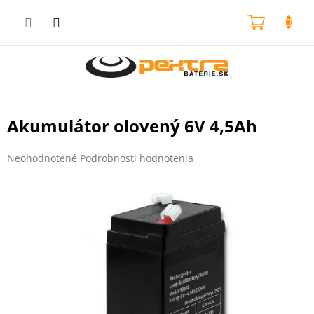
Prejsť
na
NÁKU
obsah
KOŠÍK
Akumulátor olovený 6V 4,5Ah
Priemerné
Neohodnotené
Podrobnosti hodnotenia
hodnotenie
produktu
je
0,0
z
5
hviezdičiek.