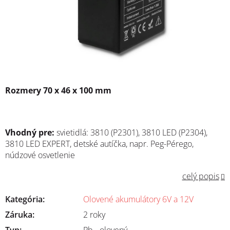
Rozmery 70 x 46 x 100 mm
Vhodný pre:
svietidlá: 3810 (P2301), 3810 LED (P2304),
3810 LED EXPERT, detské autíčka, napr. Peg-Pérego,
núdzové osvetlenie
celý popis
Kategória
:
Olovené akumulátory 6V a 12V
Záruka
:
2 roky
Typ
:
Pb - olovený