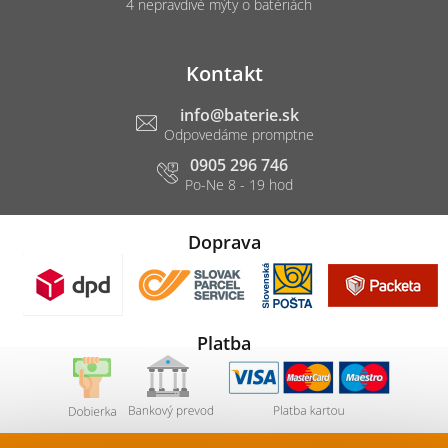
4 nepravdivé mýty o batériách
Kontakt
info
@
baterie.sk
0905 296 746
Doprava
Platba