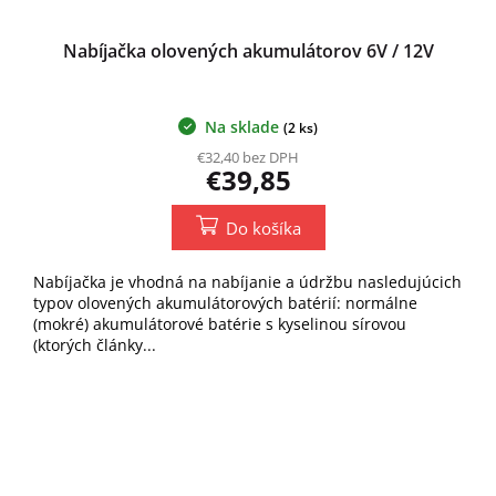
Nabíjačka olovených akumulátorov 6V / 12V
Na sklade
(2 ks)
€32,40 bez DPH
€39,85
Do košíka
Nabíjačka je vhodná na nabíjanie a údržbu nasledujúcich
typov olovených akumulátorových batérií: normálne
(mokré) akumulátorové batérie s kyselinou sírovou
(ktorých články...