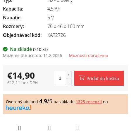
Kapacita
:
4,5 Ah
Napätie
:
6 V
Rozmery
:
70 x 46 x 100 mm
Objednávací kód:
KAT2726
Na sklade
(>10 ks)
Môžeme doručiť do:
11.8.2026
Možnosti doručenia
€14,90
Pridať do košíka
€12,11 bez DPH
Jednotková
cena:
4,9
/5
Overený obchod
na základe
1325 recenzií
na