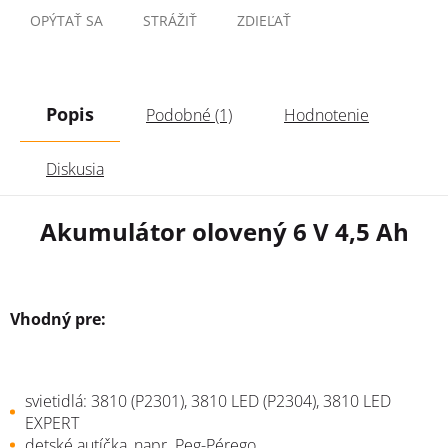
OPÝTAŤ SA
STRÁŽIŤ
ZDIEĽAŤ
Popis
Podobné (1)
Hodnotenie
Diskusia
Akumulátor olovený 6 V 4,5 Ah
Vhodný pre:
svietidlá: 3810 (P2301), 3810 LED (P2304), 3810 LED
EXPERT
detské autíčka, napr. Peg-Pérego