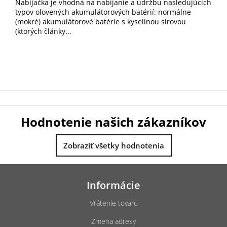
Nabíjačka je vhodná na nabíjanie a údržbu nasledujúcich
typov olovených akumulátorových batérií: normálne
(mokré) akumulátorové batérie s kyselinou sírovou
(ktorých články...
Hodnotenie našich zákazníkov
Zobraziť všetky hodnotenia
Z
á
Informácie
p
ä
Vrátenie tovaru
t
Zmena adresy
i