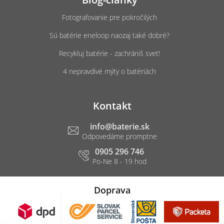
Fotografovanie pre pokročilých
Sú batérie eneloop naozaj také dobré?
Recykluj batérie - zachrániš svet!
4 nepravdivé mýty o batériách
Kontakt
info
@
baterie.sk
0905 296 746
Doprava