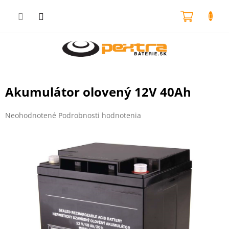
Prejsť
na
NÁKU
obsah
KOŠÍK
Akumulátor olovený 12V 40Ah
Priemerné
Neohodnotené
Podrobnosti hodnotenia
hodnotenie
produktu
je
0,0
z
5
hviezdičiek.