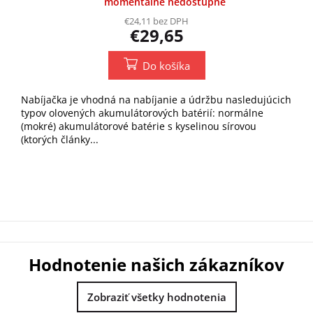
momentálne nedostupné
€24,11 bez DPH
€29,65
Do košíka
Nabíjačka je vhodná na nabíjanie a údržbu nasledujúcich
typov olovených akumulátorových batérií: normálne
(mokré) akumulátorové batérie s kyselinou sírovou
(ktorých články...
Hodnotenie našich zákazníkov
Zobraziť všetky hodnotenia