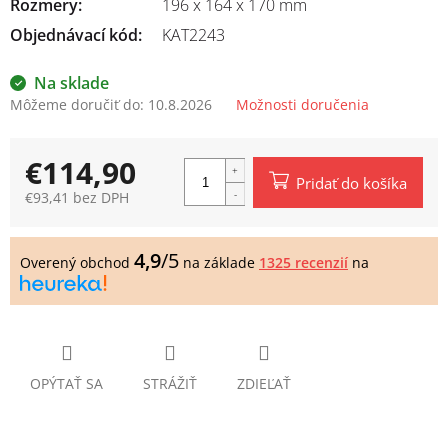
Rozmery
:
196 x 164 x 170 mm
Objednávací kód:
KAT2243
Na sklade
Môžeme doručiť do:
10.8.2026
Možnosti doručenia
€114,90
Pridať do košíka
€93,41 bez DPH
Jednotková
cena:
4,9
/5
Overený obchod
na základe
1325 recenzií
na
OPÝTAŤ SA
STRÁŽIŤ
ZDIEĽAŤ