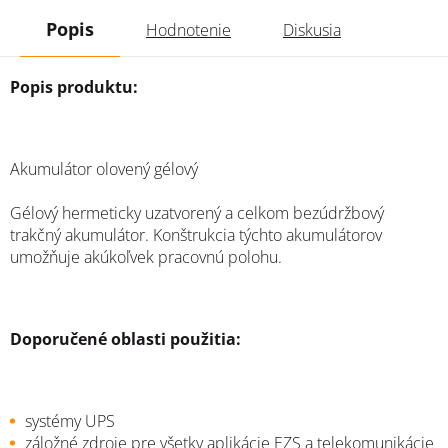
Popis
Hodnotenie
Diskusia
Popis produktu:
Akumulátor olovený gélový
Gélový hermeticky uzatvorený a celkom bezúdržbový
trakčný akumulátor. Konštrukcia týchto akumulátorov
umožňuje akúkoľvek pracovnú polohu.
Doporučené oblasti použitia:
systémy UPS
záložné zdroje pre všetky aplikácie EZS a telekomunikácie