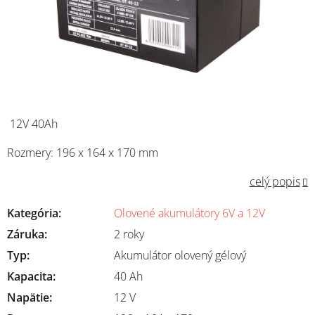
12V 40Ah
Rozmery: 196 x 164 x 170 mm
celý popis
Kategória
:
Olovené akumulátory 6V a 12V
Záruka
:
2 roky
Typ
:
Akumulátor olovený gélový
Kapacita
:
40 Ah
Napätie
:
12 V