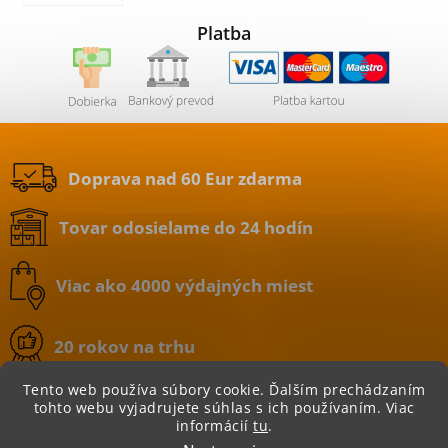
Platba
Doprava nad 60 Eur zdarma
Tovar odosielame do 24 hodín
Viac ako 4000 výdajných miest
20 rokov na trhu
Tento web používa súbory cookie. Ďalším prechádzaním
tohto webu vyjadrujete súhlas s ich používaním. Viac
informácií
tu
.
Copyright 2026
BATERIE.sk | internetový obchod
.