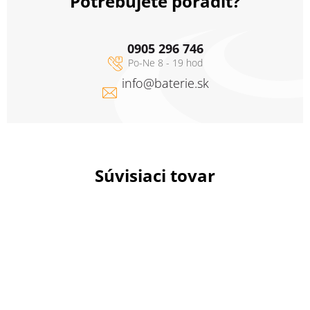
Potrebujete poradiť?
0905 296 746
info
@
baterie.sk
Súvisiaci tovar